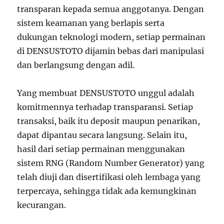
transparan kepada semua anggotanya. Dengan
sistem keamanan yang berlapis serta
dukungan teknologi modern, setiap permainan
di DENSUSTOTO dijamin bebas dari manipulasi
dan berlangsung dengan adil.
Yang membuat DENSUSTOTO unggul adalah
komitmennya terhadap transparansi. Setiap
transaksi, baik itu deposit maupun penarikan,
dapat dipantau secara langsung. Selain itu,
hasil dari setiap permainan menggunakan
sistem RNG (Random Number Generator) yang
telah diuji dan disertifikasi oleh lembaga yang
terpercaya, sehingga tidak ada kemungkinan
kecurangan.