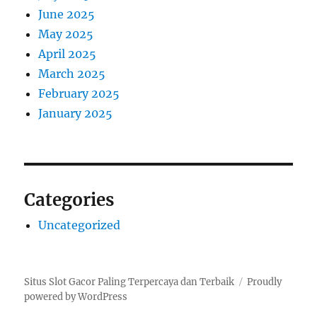
June 2025
May 2025
April 2025
March 2025
February 2025
January 2025
Categories
Uncategorized
Situs Slot Gacor Paling Terpercaya dan Terbaik
Proudly
powered by WordPress