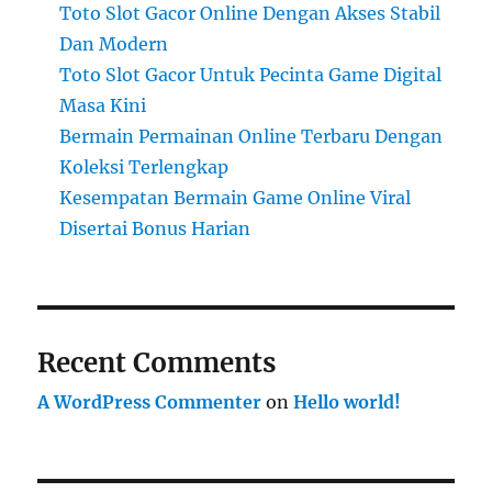
Toto Slot Gacor Online Dengan Akses Stabil
Dan Modern
Toto Slot Gacor Untuk Pecinta Game Digital
Masa Kini
Bermain Permainan Online Terbaru Dengan
Koleksi Terlengkap
Kesempatan Bermain Game Online Viral
Disertai Bonus Harian
Recent Comments
A WordPress Commenter
on
Hello world!