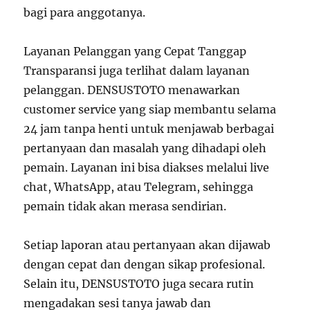
bagi para anggotanya.
Layanan Pelanggan yang Cepat Tanggap
Transparansi juga terlihat dalam layanan
pelanggan. DENSUSTOTO menawarkan
customer service yang siap membantu selama
24 jam tanpa henti untuk menjawab berbagai
pertanyaan dan masalah yang dihadapi oleh
pemain. Layanan ini bisa diakses melalui live
chat, WhatsApp, atau Telegram, sehingga
pemain tidak akan merasa sendirian.
Setiap laporan atau pertanyaan akan dijawab
dengan cepat dan dengan sikap profesional.
Selain itu, DENSUSTOTO juga secara rutin
mengadakan sesi tanya jawab dan