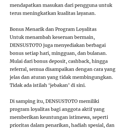
mendapatkan masukan dari pengguna untuk
terus meningkatkan kualitas layanan.
Bonus Menarik dan Program Loyalitas
Untuk menambah keseruan bermain,
DENSUSTOTO juga menyediakan berbagai
bonus setiap hari, mingguan, dan bulanan.
Mulai dari bonus deposit, cashback, hingga
referral, semua disampaikan dengan cara yang
jelas dan aturan yang tidak membingungkan.
Tidak ada istilah ‘jebakan’ di sini.
Di samping itu, DENSUSTOTO memiliki
program loyalitas bagi anggota aktif yang
memberikan keuntungan istimewa, seperti
prioritas dalam penarikan, hadiah spesial, dan