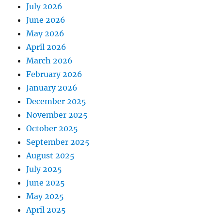
July 2026
June 2026
May 2026
April 2026
March 2026
February 2026
January 2026
December 2025
November 2025
October 2025
September 2025
August 2025
July 2025
June 2025
May 2025
April 2025