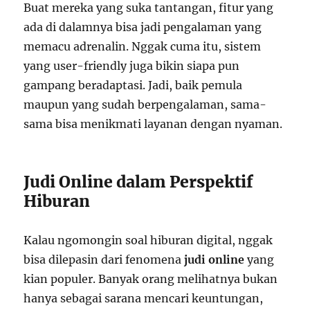
Buat mereka yang suka tantangan, fitur yang
ada di dalamnya bisa jadi pengalaman yang
memacu adrenalin. Nggak cuma itu, sistem
yang user-friendly juga bikin siapa pun
gampang beradaptasi. Jadi, baik pemula
maupun yang sudah berpengalaman, sama-
sama bisa menikmati layanan dengan nyaman.
Judi Online dalam Perspektif
Hiburan
Kalau ngomongin soal hiburan digital, nggak
bisa dilepasin dari fenomena
judi online
yang
kian populer. Banyak orang melihatnya bukan
hanya sebagai sarana mencari keuntungan,