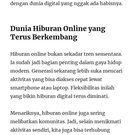
dengan dunia digital yang nggak ada habisnya.
Dunia Hiburan Online yang
Terus Berkembang
Hiburan online bukan sekadar tren sementara.
Ia sudah jadi bagian penting dalam gaya hidup
modern. Generasi sekarang lebih suka mencari
aktivitas yang bisa diakses cepat lewat
smartphone atau laptop. Fleksibilitas inilah
yang bikin hiburan digital terus diminati.
Menariknya, hiburan online juga sering
melibatkan komunitas. Jadi, selain menikmati
aktivitas sendiri, kita juga bisa terhubung