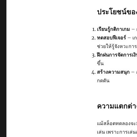
ประโยชน์ขอ
เรียนรู้กติกาเกม
– 
ทดสอบฟีเจอร์
– เก
ช่วยให้รู้จังหวะก
ฝึกฝนการจัดการเงิ
ขึ้น
สร้างความสนุก
– ส
กดดัน
ความแตกต่าง
แม้สล็อตทดลองจะมี
เล่น เพราะการเล่น