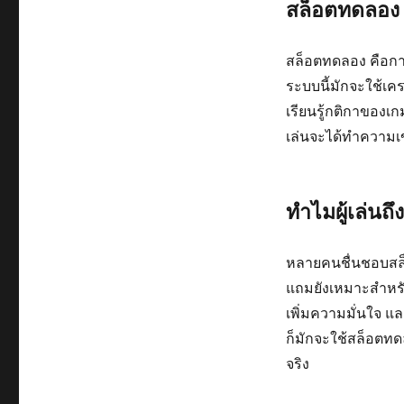
สล็อตทดลอง 
Gaming
Experience
with
สล็อตทดลอง คือการ
Excitement
ระบบนี้มักจะใช้เคร
and
Endless
เรียนรู้กติกาของเก
Entertainment
เล่นจะได้ทำความเข
ทำไมผู้เล่น
หลายคนชื่นชอบสล็
แถมยังเหมาะสำหรับมื
เพิ่มความมั่นใจ แ
ก็มักจะใช้สล็อตทด
จริง