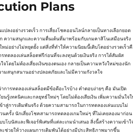
ution Plans
ลี่ยนแปลงอย่างรวดเร็ว การเสี่ยงโชคออนไลน์กลายเป็นทางเลือกยอด
ลก ความสนุกและความตื่นเต้นที่มาพร้อมกับเกมคาสิโนเสมือนจริง
ใหม่อย่างไม่หยุดยั้ง แต่สิ่งที่ทำให้ความนิยมนี้เติบโตอย่างรวดเร็วค
ดลองเล่นสล็อตฟรีก่อนที่จะลงทุนด้วยเงินจริง การได้สัมผัส
าใจโดยไม่ต้องเสี่ยงเงินของตนเอง กลายเป็นความหวังใหม่ของนัก
รความสนุกสนานอย่างปลอดภัยและไม่มีความกังวลใจ
าการทดลองเล่นสล็อตมีข้อดีอะไรบ้าง คำตอบง่ายๆ คือ มันเปิด
รียนรู้เทคนิคและกลยุทธ์ใหม่ๆ โดยไม่ต้องเสียเงิน เพิ่มความมั่นใจใ
เข้าสู่การเดิมพันจริง ด้วยความสามารถในการทดลองเล่นแบบไม่
วนครั้ง นักเสี่ยงโชคสามารถทดลองเกมใหม่ๆ ที่ไม่เคยลองมาก่อน
บโบนัสและฟีเจอร์พิเศษที่แต่ละเกมนำเสนอ สิ่งนี้สร้างความเข้าใ
กมและช่วยให้วางแผนการเดิมพันได้อย่างมีประสิทธิภาพมากขึ้น