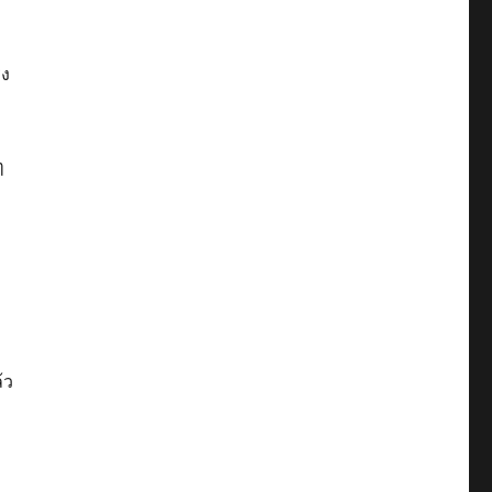
ิง
ๆ
้ว