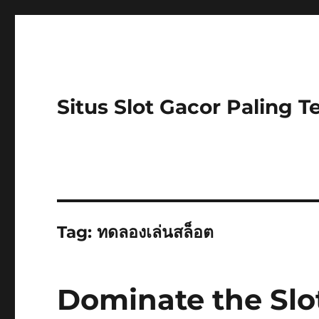
Situs Slot Gacor Paling 
Tag:
ทดลองเล่นสล็อต
Dominate the Slo