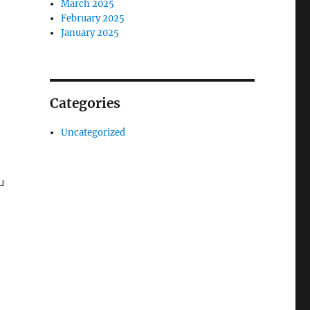
March 2025
February 2025
January 2025
Categories
Uncategorized
บ