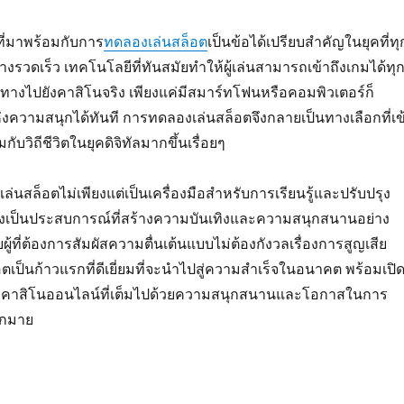
่มาพร้อมกับการ
ทดลองเล่นสล็อต
เป็นข้อได้เปรียบสำคัญในยุคที่ทุ
างรวดเร็ว เทคโนโลยีที่ทันสมัยทำให้ผู้เล่นสามารถเข้าถึงเกมได้ทุกท
ินทางไปยังคาสิโนจริง เพียงแค่มีสมาร์ทโฟนหรือคอมพิวเตอร์ก็
ความสนุกได้ทันที การทดลองเล่นสล็อตจึงกลายเป็นทางเลือกที่เข
ับวิถีชีวิตในยุคดิจิทัลมากขึ้นเรื่อยๆ
ล่นสล็อตไม่เพียงแต่เป็นเครื่องมือสำหรับการเรียนรู้และปรับปรุง
่ยังเป็นประสบการณ์ที่สร้างความบันเทิงและความสนุกสนานอย่าง
รับผู้ที่ต้องการสัมผัสความตื่นเต้นแบบไม่ต้องกังวลเรื่องการสูญเสีย
เป็นก้าวแรกที่ดีเยี่ยมที่จะนำไปสู่ความสำเร็จในอนาคต พร้อมเปิ
กมคาสิโนออนไลน์ที่เต็มไปด้วยความสนุกสนานและโอกาสในการ
ากมาย