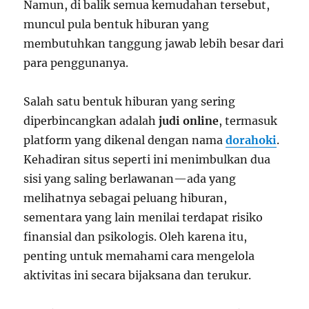
Namun, di balik semua kemudahan tersebut,
muncul pula bentuk hiburan yang
membutuhkan tanggung jawab lebih besar dari
para penggunanya.
Salah satu bentuk hiburan yang sering
diperbincangkan adalah
judi online
, termasuk
platform yang dikenal dengan nama
dorahoki
.
Kehadiran situs seperti ini menimbulkan dua
sisi yang saling berlawanan—ada yang
melihatnya sebagai peluang hiburan,
sementara yang lain menilai terdapat risiko
finansial dan psikologis. Oleh karena itu,
penting untuk memahami cara mengelola
aktivitas ini secara bijaksana dan terukur.