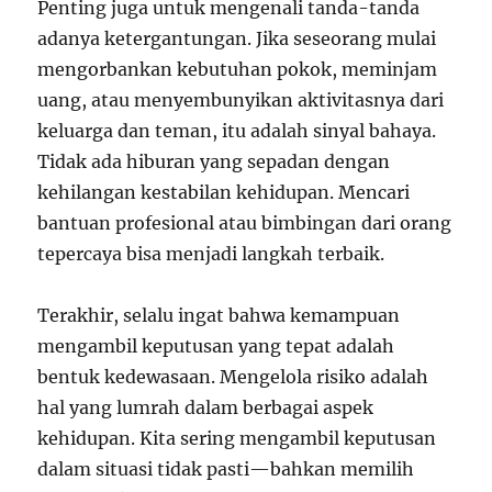
Penting juga untuk mengenali tanda-tanda
adanya ketergantungan. Jika seseorang mulai
mengorbankan kebutuhan pokok, meminjam
uang, atau menyembunyikan aktivitasnya dari
keluarga dan teman, itu adalah sinyal bahaya.
Tidak ada hiburan yang sepadan dengan
kehilangan kestabilan kehidupan. Mencari
bantuan profesional atau bimbingan dari orang
tepercaya bisa menjadi langkah terbaik.
Terakhir, selalu ingat bahwa kemampuan
mengambil keputusan yang tepat adalah
bentuk kedewasaan. Mengelola risiko adalah
hal yang lumrah dalam berbagai aspek
kehidupan. Kita sering mengambil keputusan
dalam situasi tidak pasti—bahkan memilih