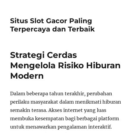
Situs Slot Gacor Paling
Terpercaya dan Terbaik
Strategi Cerdas
Mengelola Risiko Hiburan
Modern
Dalam beberapa tahun terakhir, perubahan
perilaku masyarakat dalam menikmati hiburan
semakin terasa. Akses internet yang luas
membuka kesempatan bagi berbagai platform
untuk menawarkan pengalaman interaktif.