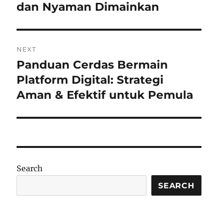
post:
dan Nyaman Dimainkan
NEXT
Panduan Cerdas Bermain
Next
post:
Platform Digital: Strategi
Aman & Efektif untuk Pemula
Search
SEARCH