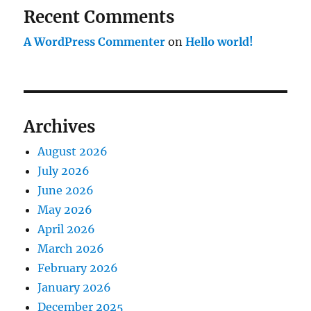
Recent Comments
A WordPress Commenter
on
Hello world!
Archives
August 2026
July 2026
June 2026
May 2026
April 2026
March 2026
February 2026
January 2026
December 2025