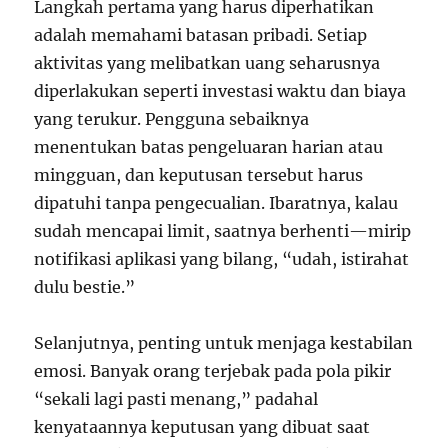
Langkah pertama yang harus diperhatikan
adalah memahami batasan pribadi. Setiap
aktivitas yang melibatkan uang seharusnya
diperlakukan seperti investasi waktu dan biaya
yang terukur. Pengguna sebaiknya
menentukan batas pengeluaran harian atau
mingguan, dan keputusan tersebut harus
dipatuhi tanpa pengecualian. Ibaratnya, kalau
sudah mencapai limit, saatnya berhenti—mirip
notifikasi aplikasi yang bilang, “udah, istirahat
dulu bestie.”
Selanjutnya, penting untuk menjaga kestabilan
emosi. Banyak orang terjebak pada pola pikir
“sekali lagi pasti menang,” padahal
kenyataannya keputusan yang dibuat saat