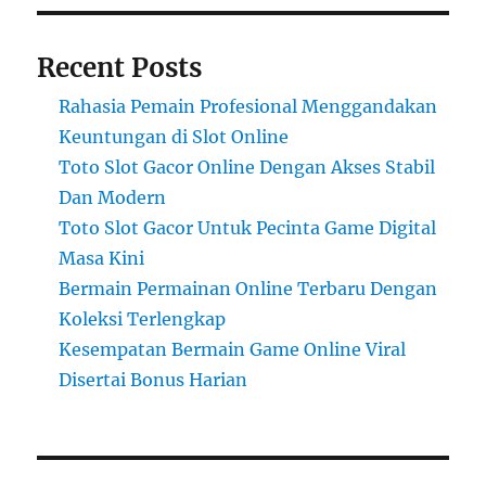
Recent Posts
Rahasia Pemain Profesional Menggandakan
Keuntungan di Slot Online
Toto Slot Gacor Online Dengan Akses Stabil
Dan Modern
Toto Slot Gacor Untuk Pecinta Game Digital
Masa Kini
Bermain Permainan Online Terbaru Dengan
Koleksi Terlengkap
Kesempatan Bermain Game Online Viral
Disertai Bonus Harian