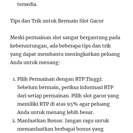
tersedia.
Tips dan Trik untuk Bermain Slot Gacor
Meski permainan slot sangat bergantung pada
keberuntungan, ada beberapa tips dan trik
yang dapat membantu meningkatkan peluang
Anda untuk menang:
Pilih Permainan dengan RTP Tinggi:
Sebelum bermain, periksa informasi RTP
dari setiap permainan. Pilih slot gacor yang
memiliki RTP di atas 95% agar peluang
Anda untuk menang lebih besar.
Manfaatkan Bonus: Jangan ragu untuk
memanfaatkan berbagai bonus yang