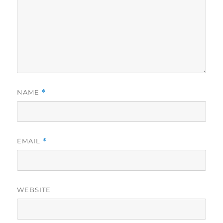
NAME
*
EMAIL
*
WEBSITE