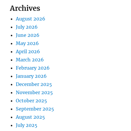
Archives
August 2026
July 2026
June 2026
May 2026
April 2026
March 2026
February 2026
January 2026
December 2025
November 2025
October 2025
September 2025
August 2025
July 2025