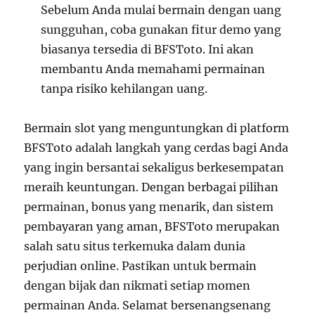
Sebelum Anda mulai bermain dengan uang
sungguhan, coba gunakan fitur demo yang
biasanya tersedia di BFSToto. Ini akan
membantu Anda memahami permainan
tanpa risiko kehilangan uang.
Bermain slot yang menguntungkan di platform
BFSToto adalah langkah yang cerdas bagi Anda
yang ingin bersantai sekaligus berkesempatan
meraih keuntungan. Dengan berbagai pilihan
permainan, bonus yang menarik, dan sistem
pembayaran yang aman, BFSToto merupakan
salah satu situs terkemuka dalam dunia
perjudian online. Pastikan untuk bermain
dengan bijak dan nikmati setiap momen
permainan Anda. Selamat bersenangsenang