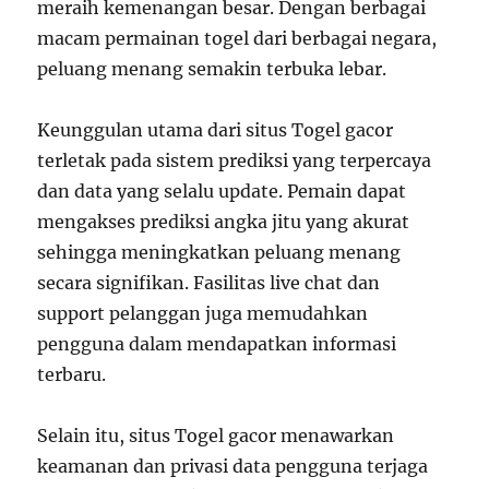
meraih kemenangan besar. Dengan berbagai
macam permainan togel dari berbagai negara,
peluang menang semakin terbuka lebar.
Keunggulan utama dari situs Togel gacor
terletak pada sistem prediksi yang terpercaya
dan data yang selalu update. Pemain dapat
mengakses prediksi angka jitu yang akurat
sehingga meningkatkan peluang menang
secara signifikan. Fasilitas live chat dan
support pelanggan juga memudahkan
pengguna dalam mendapatkan informasi
terbaru.
Selain itu, situs Togel gacor menawarkan
keamanan dan privasi data pengguna terjaga