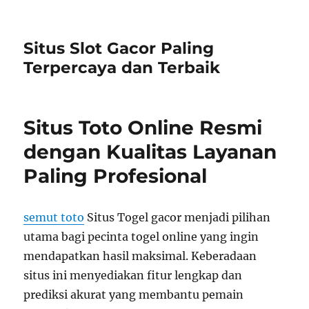
Situs Slot Gacor Paling
Terpercaya dan Terbaik
Situs Toto Online Resmi
dengan Kualitas Layanan
Paling Profesional
semut toto
Situs Togel gacor menjadi pilihan
utama bagi pecinta togel online yang ingin
mendapatkan hasil maksimal. Keberadaan
situs ini menyediakan fitur lengkap dan
prediksi akurat yang membantu pemain