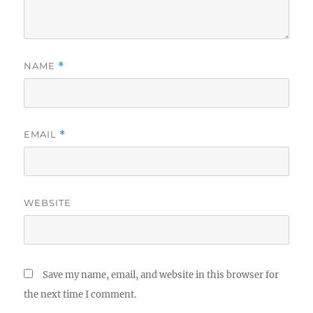
NAME
*
EMAIL
*
WEBSITE
Save my name, email, and website in this browser for
the next time I comment.