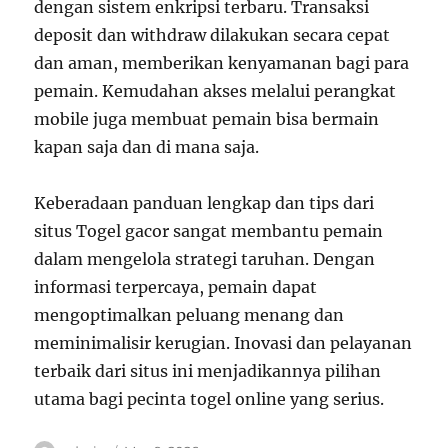
dengan sistem enkripsi terbaru. Transaksi
deposit dan withdraw dilakukan secara cepat
dan aman, memberikan kenyamanan bagi para
pemain. Kemudahan akses melalui perangkat
mobile juga membuat pemain bisa bermain
kapan saja dan di mana saja.
Keberadaan panduan lengkap dan tips dari
situs Togel gacor sangat membantu pemain
dalam mengelola strategi taruhan. Dengan
informasi terpercaya, pemain dapat
mengoptimalkan peluang menang dan
meminimalisir kerugian. Inovasi dan pelayanan
terbaik dari situs ini menjadikannya pilihan
utama bagi pecinta togel online yang serius.