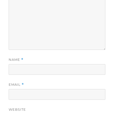
NAME
*
EMAIL
*
WEBSITE