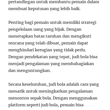
pertandingan untuk membantu pemain dalam
membuat keputusan yang lebih baik.
Penting bagi pemain untuk memiliki strategi
pengelolaan uang yang bijak. Dengan
menetapkan batas taruhan dan mengikuti
rencana yang telah dibuat, pemain dapat
menghindari kerugian yang tidak perlu.
Dengan pendekatan yang tepat, judi bola bisa
menjadi pengalaman yang membahagiakan
dan menguntungkan.
Secara keseluruhan, judi bola adalah cara yang
menarik untuk meningkatkan pengalaman
menonton sepak bola. Dengan menggunakan
platform seperti judi bola, pemain bisa