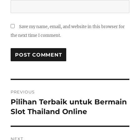
Save my name, email, and website in this browser for
the next time I comment.
Post
PREVIOUS
navigation
Pilihan Terbaik untuk Bermain
Previous
post:
Slot Thailand Online
NEXT