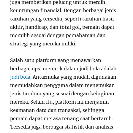
juga memberikan peluang untuk meraih
keuntungan finansial. Dengan berbagai jenis
taruhan yang tersedia, seperti taruhan hasil
akhir, handicap, dan total gol, pemain dapat
memilih sesuai dengan pemahaman dan
strategi yang mereka miliki.
Salah satu platform yang menawarkan
berbagai opsi menarik dalam judi bola adalah
judi bola
. Antarmuka yang mudah digunakan
memudahkan pengguna dalam menemukan
jenis taruhan yang sesuai dengan keinginan
mereka. Selain itu, platform ini menjamin
keamanan data dan transaksi, sehingga
pemain dapat merasa tenang saat bertaruh.
Tersedia juga berbagai statistik dan analisis