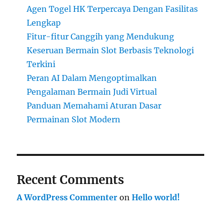
Agen Togel HK Terpercaya Dengan Fasilitas
Lengkap
Fitur-fitur Canggih yang Mendukung
Keseruan Bermain Slot Berbasis Teknologi
Terkini
Peran AI Dalam Mengoptimalkan
Pengalaman Bermain Judi Virtual
Panduan Memahami Aturan Dasar
Permainan Slot Modern
Recent Comments
A WordPress Commenter
on
Hello world!