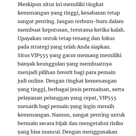
Meskipun situs ini memiliki tingkat
kemenangan yang tinggi, kesabaran tetap
sangat penting. Jangan terburu-buru dalam
membuat keputusan, terutama ketika kalah.
Upayakan untuk tetap tenang dan fokus
pada strategi yang telah Anda siapkan.
Situs VIP555 yang gacor memang memiliki
banyak keunggulan yang membuatnya
menjadi pilihan favorit bagi para pemain
judi online. Dengan tingkat kemenangan
yang tinggi, berbagai jenis permainan, serta
pelayanan pelanggan yang cepat, VIP555
menarik bagi pemain yang ingin meraih
kemenangan. Namun, sangat penting untuk
bermain secara bijak dan mengetahui risiko
yang bisa muncul. Dengan menggunakan