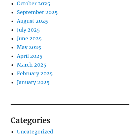
October 2025
September 2025
August 2025
July 2025
June 2025
May 2025
April 2025
March 2025
February 2025
January 2025
Categories
Uncategorized