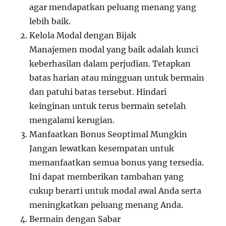
agar mendapatkan peluang menang yang
lebih baik.
Kelola Modal dengan Bijak
Manajemen modal yang baik adalah kunci
keberhasilan dalam perjudian. Tetapkan
batas harian atau mingguan untuk bermain
dan patuhi batas tersebut. Hindari
keinginan untuk terus bermain setelah
mengalami kerugian.
Manfaatkan Bonus Seoptimal Mungkin
Jangan lewatkan kesempatan untuk
memanfaatkan semua bonus yang tersedia.
Ini dapat memberikan tambahan yang
cukup berarti untuk modal awal Anda serta
meningkatkan peluang menang Anda.
Bermain dengan Sabar