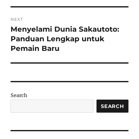
NEXT
Menyelami Dunia Sakautoto:
Next
post:
Panduan Lengkap untuk
Pemain Baru
Search
SEARCH