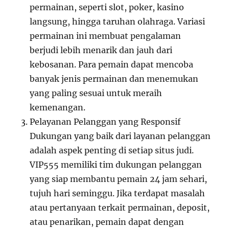
permainan, seperti slot, poker, kasino
langsung, hingga taruhan olahraga. Variasi
permainan ini membuat pengalaman
berjudi lebih menarik dan jauh dari
kebosanan. Para pemain dapat mencoba
banyak jenis permainan dan menemukan
yang paling sesuai untuk meraih
kemenangan.
Pelayanan Pelanggan yang Responsif
Dukungan yang baik dari layanan pelanggan
adalah aspek penting di setiap situs judi.
VIP555 memiliki tim dukungan pelanggan
yang siap membantu pemain 24 jam sehari,
tujuh hari seminggu. Jika terdapat masalah
atau pertanyaan terkait permainan, deposit,
atau penarikan, pemain dapat dengan