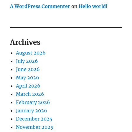
A WordPress Commenter
on
Hello world!
Archives
August 2026
July 2026
June 2026
May 2026
April 2026
March 2026
February 2026
January 2026
December 2025
November 2025