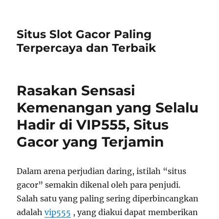
Situs Slot Gacor Paling
Terpercaya dan Terbaik
Rasakan Sensasi
Kemenangan yang Selalu
Hadir di VIP555, Situs
Gacor yang Terjamin
Dalam arena perjudian daring, istilah “situs
gacor” semakin dikenal oleh para penjudi.
Salah satu yang paling sering diperbincangkan
adalah
vip555
, yang diakui dapat memberikan