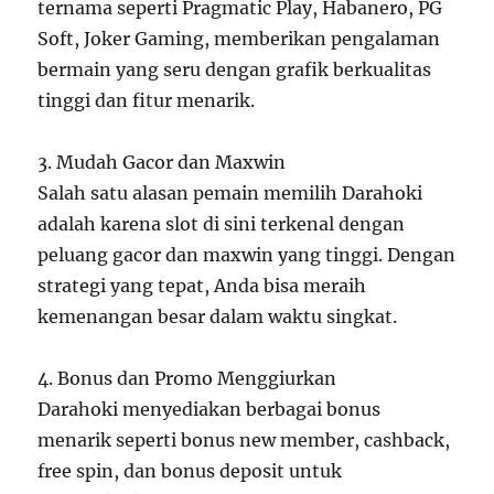
ternama seperti Pragmatic Play, Habanero, PG
Soft, Joker Gaming, memberikan pengalaman
bermain yang seru dengan grafik berkualitas
tinggi dan fitur menarik.
3. Mudah Gacor dan Maxwin
Salah satu alasan pemain memilih Darahoki
adalah karena slot di sini terkenal dengan
peluang gacor dan maxwin yang tinggi. Dengan
strategi yang tepat, Anda bisa meraih
kemenangan besar dalam waktu singkat.
4. Bonus dan Promo Menggiurkan
Darahoki menyediakan berbagai bonus
menarik seperti bonus new member, cashback,
free spin, dan bonus deposit untuk