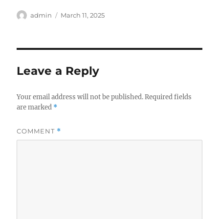
Author
Posted
admin
March 11, 2025
on
Leave a Reply
Your email address will not be published.
Required fields
are marked
*
COMMENT
*