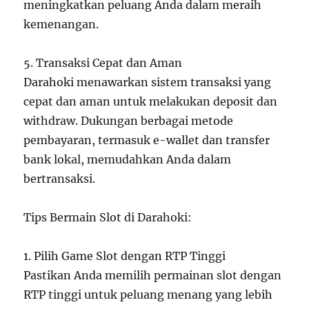
meningkatkan peluang Anda dalam meraih
kemenangan.
5. Transaksi Cepat dan Aman
Darahoki menawarkan sistem transaksi yang
cepat dan aman untuk melakukan deposit dan
withdraw. Dukungan berbagai metode
pembayaran, termasuk e-wallet dan transfer
bank lokal, memudahkan Anda dalam
bertransaksi.
Tips Bermain Slot di Darahoki:
1. Pilih Game Slot dengan RTP Tinggi
Pastikan Anda memilih permainan slot dengan
RTP tinggi untuk peluang menang yang lebih