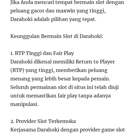
Jika Anda mencari tempat bermain slot dengan
peluang gacor dan maxwin yang tinggi,
Darahoki adalah pilihan yang tepat.
Keunggulan Bermain Slot di Darahoki:
1. RTP Tinggi dan Fair Play
Darahoki dikenal memiliki Return to Player
(RTP) yang tinggi, memberikan peluang
menang yang lebih besar kepada pemain.
Seluruh permainan slot di situs ini telah diuji
untuk memastikan fair play tanpa adanya
manipulasi.
2. Provider Slot Terkemuka
Kerjasama Darahoki dengan provider game slot