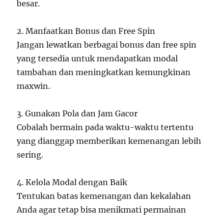
besar.
2. Manfaatkan Bonus dan Free Spin
Jangan lewatkan berbagai bonus dan free spin
yang tersedia untuk mendapatkan modal
tambahan dan meningkatkan kemungkinan
maxwin.
3. Gunakan Pola dan Jam Gacor
Cobalah bermain pada waktu-waktu tertentu
yang dianggap memberikan kemenangan lebih
sering.
4. Kelola Modal dengan Baik
Tentukan batas kemenangan dan kekalahan
Anda agar tetap bisa menikmati permainan