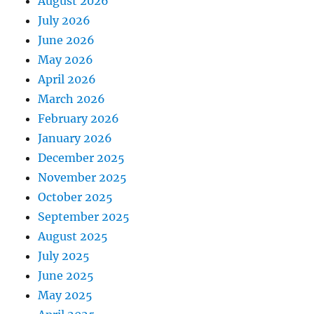
August 2026
July 2026
June 2026
May 2026
April 2026
March 2026
February 2026
January 2026
December 2025
November 2025
October 2025
September 2025
August 2025
July 2025
June 2025
May 2025