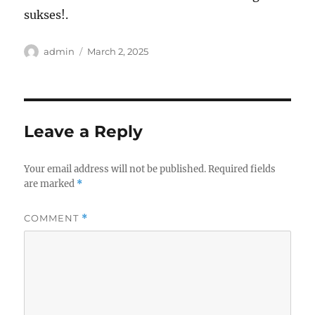
sukses!.
Author
Posted
admin
March 2, 2025
on
Leave a Reply
Your email address will not be published.
Required fields
are marked
*
COMMENT
*