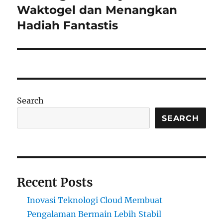
post:
Waktogel dan Menangkan
Hadiah Fantastis
Search
SEARCH
Recent Posts
Inovasi Teknologi Cloud Membuat
Pengalaman Bermain Lebih Stabil