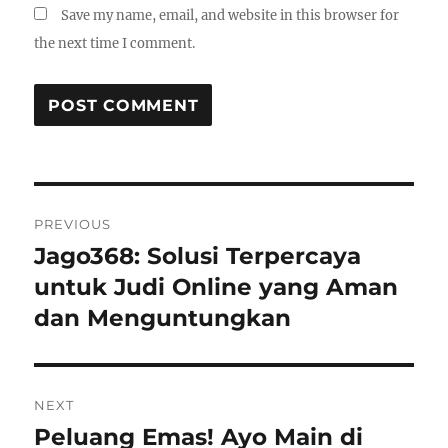
Save my name, email, and website in this browser for
the next time I comment.
Post
PREVIOUS
navigation
Jago368: Solusi Terpercaya
Previous
post:
untuk Judi Online yang Aman
dan Menguntungkan
NEXT
Peluang Emas! Ayo Main di
Next