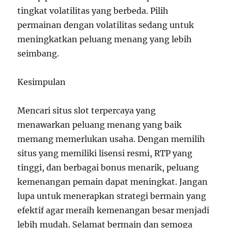
tingkat volatilitas yang berbeda. Pilih
permainan dengan volatilitas sedang untuk
meningkatkan peluang menang yang lebih
seimbang.
Kesimpulan
Mencari situs slot terpercaya yang
menawarkan peluang menang yang baik
memang memerlukan usaha. Dengan memilih
situs yang memiliki lisensi resmi, RTP yang
tinggi, dan berbagai bonus menarik, peluang
kemenangan pemain dapat meningkat. Jangan
lupa untuk menerapkan strategi bermain yang
efektif agar meraih kemenangan besar menjadi
lebih mudah. Selamat bermain dan semoga