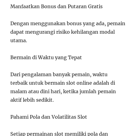
Manfaatkan Bonus dan Putaran Gratis
Dengan menggunakan bonus yang ada, pemain
dapat mengurangi risiko kehilangan modal
utama.
Bermain di Waktu yang Tepat
Dari pengalaman banyak pemain, waktu
terbaik untuk bermain slot online adalah di
malam atau dini hari, ketika jumlah pemain
aktif lebih sedikit.
Pahami Pola dan Volatilitas Slot
Setiap permainan slot memiliki pola dan