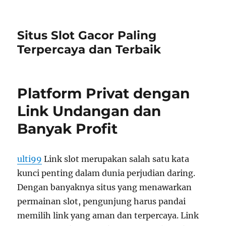
Situs Slot Gacor Paling
Terpercaya dan Terbaik
Platform Privat dengan
Link Undangan dan
Banyak Profit
ulti99
Link slot merupakan salah satu kata
kunci penting dalam dunia perjudian daring.
Dengan banyaknya situs yang menawarkan
permainan slot, pengunjung harus pandai
memilih link yang aman dan terpercaya. Link