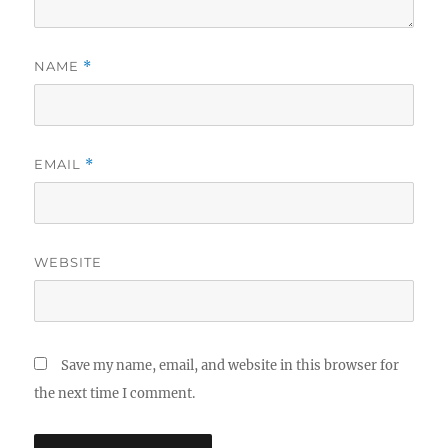
NAME
*
EMAIL
*
WEBSITE
Save my name, email, and website in this browser for
the next time I comment.