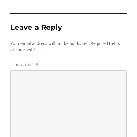
Leave a Reply
Your email address will not be published.
Required fields
are marked
*
COMMENT
*