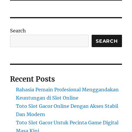
Search
SEARCH
Recent Posts
Rahasia Pemain Profesional Menggandakan
Keuntungan di Slot Online
Toto Slot Gacor Online Dengan Akses Stabil
Dan Modern
Toto Slot Gacor Untuk Pecinta Game Digital
Masa Kini