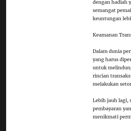
dengan hadiah y
semangat pemai
keuntungan lebi
Keamanan Trans
Dalam dunia pe
yang harus dipe
untuk melindung
rincian transaks
melakukan setor
Lebih jauh lagi
pembayaran yan
menikmati perm