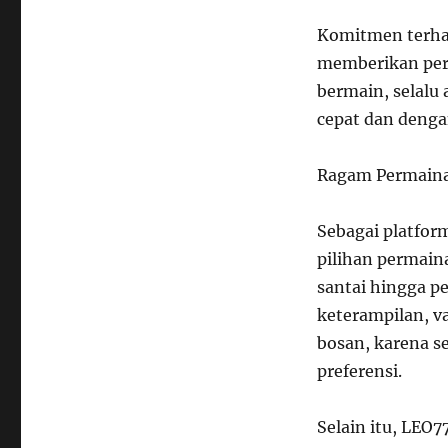
Komitmen terhad
memberikan per
bermain, selalu
cepat dan denga
Ragam Permaina
Sebagai platfo
pilihan permain
santai hingga p
keterampilan, v
bosan, karena s
preferensi.
Selain itu, LEO