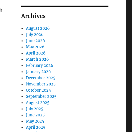
ah
Archives
August 2026
July 2026
June 2026
May 2026
April 2026
March 2026
February 2026
January 2026
December 2025
November 2025
October 2025
September 2025
August 2025
July 2025
June 2025
May 2025
April 2025