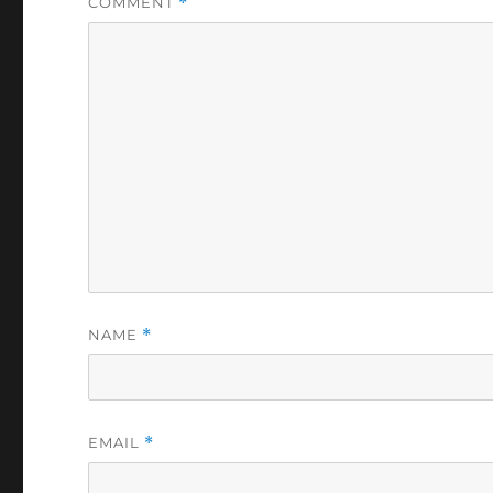
COMMENT
*
NAME
*
EMAIL
*