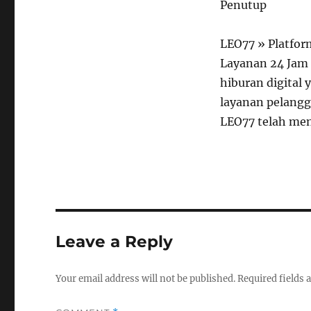
Penutup
LEO77 » Platfor
Layanan 24 Jam 
hiburan digital
layanan pelangg
LEO77 telah men
Leave a Reply
Your email address will not be published.
Required fields