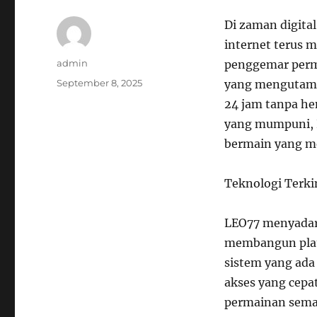
Di zaman digita
internet terus m
Author
admin
penggemar perm
Posted
September 8, 2025
yang mengutama
on
24 jam tanpa h
yang mumpuni,
bermain yang m
Teknologi Terki
LEO77 menyadar
membangun platf
sistem yang ada
akses yang cepat
permainan sema