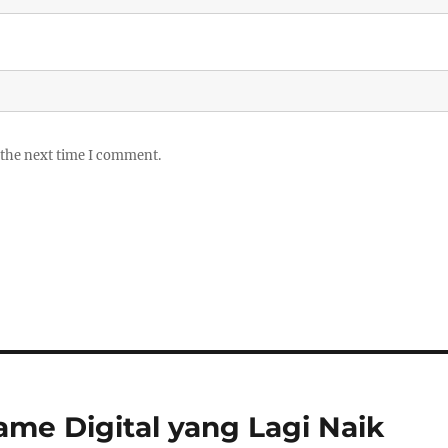
 the next time I comment.
me Digital yang Lagi Naik