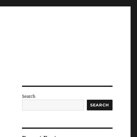
Search
SEARCH