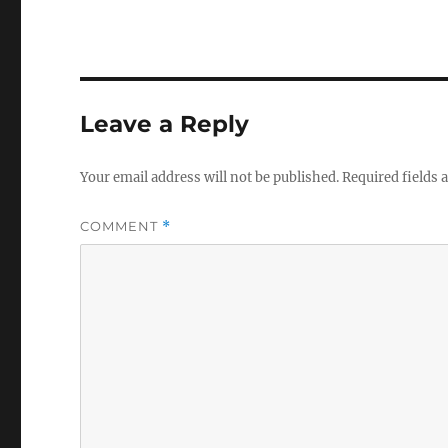
Leave a Reply
Your email address will not be published.
Required fields
COMMENT
*