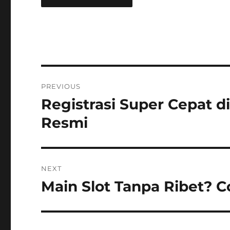
Post
PREVIOUS
navigation
Registrasi Super Cepat
Previous
post:
Resmi
NEXT
Main Slot Tanpa Ribet?
Next
post: