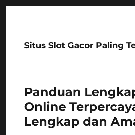
Situs Slot Gacor Paling 
Panduan Lengkap 
Online Terpercay
Lengkap dan Am