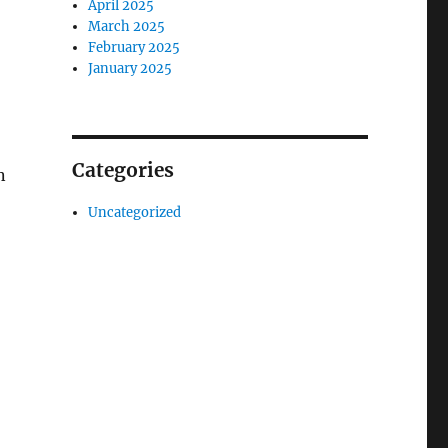
April 2025
March 2025
February 2025
January 2025
Categories
n
Uncategorized