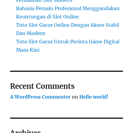
Permainan Slot Modern
Rahasia Pemain Profesional Menggandakan
Keuntungan di Slot Online
Toto Slot Gacor Online Dengan Akses Stabil
Dan Modern
Toto Slot Gacor Untuk Pecinta Game Digital
Masa Kini
Recent Comments
A WordPress Commenter
on
Hello world!