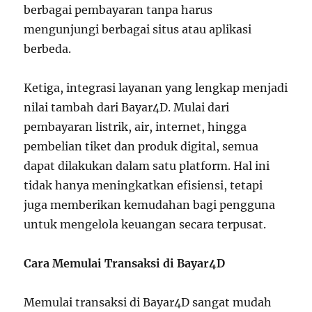
berbagai pembayaran tanpa harus
mengunjungi berbagai situs atau aplikasi
berbeda.
Ketiga, integrasi layanan yang lengkap menjadi
nilai tambah dari Bayar4D. Mulai dari
pembayaran listrik, air, internet, hingga
pembelian tiket dan produk digital, semua
dapat dilakukan dalam satu platform. Hal ini
tidak hanya meningkatkan efisiensi, tetapi
juga memberikan kemudahan bagi pengguna
untuk mengelola keuangan secara terpusat.
Cara Memulai Transaksi di Bayar4D
Memulai transaksi di Bayar4D sangat mudah