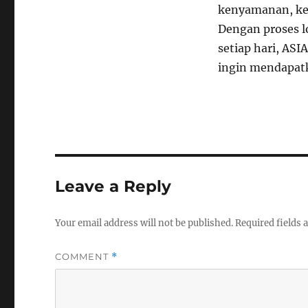
kenyamanan, ke
Dengan proses l
setiap hari, ASI
ingin mendapatk
Leave a Reply
Your email address will not be published.
Required fields
COMMENT
*