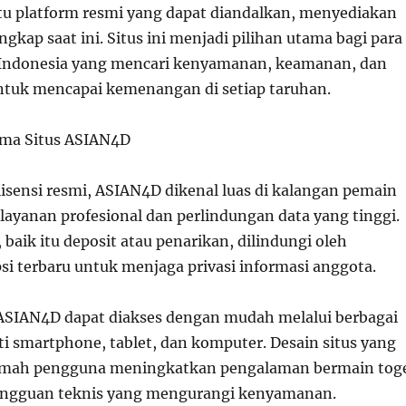
atu platform resmi yang dapat diandalkan, menyediakan
engkap saat ini. Situs ini menjadi pilihan utama bagi para
i Indonesia yang mencari kenyamanan, keamanan, dan
ntuk mencapai kemenangan di setiap taruhan.
ma Situs ASIAN4D
isensi resmi, ASIAN4D dikenal luas di kalangan pemain
layanan profesional dan perlindungan data yang tinggi.
, baik itu deposit atau penarikan, dilindungi oleh
si terbaru untuk menjaga privasi informasi anggota.
 ASIAN4D dapat diakses dengan mudah melalui berbagai
ti smartphone, tablet, dan komputer. Desain situs yang
ramah pengguna meningkatkan pengalaman bermain tog
angguan teknis yang mengurangi kenyamanan.