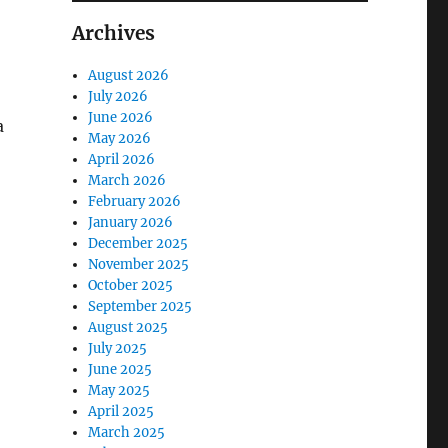
Archives
August 2026
July 2026
June 2026
a
May 2026
April 2026
March 2026
February 2026
January 2026
December 2025
November 2025
October 2025
September 2025
August 2025
July 2025
June 2025
May 2025
April 2025
March 2025