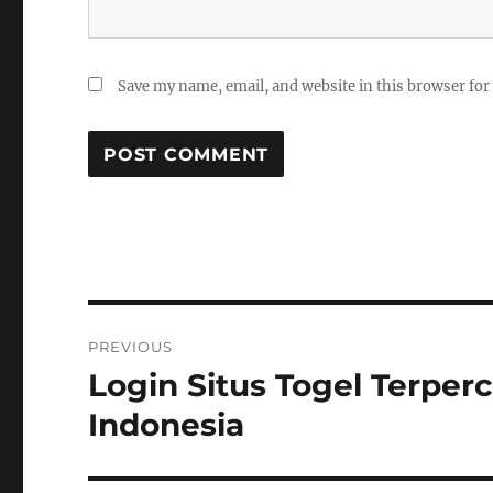
Save my name, email, and website in this browser for
Post
PREVIOUS
navigation
Login Situs Togel Terper
Previous
post:
Indonesia