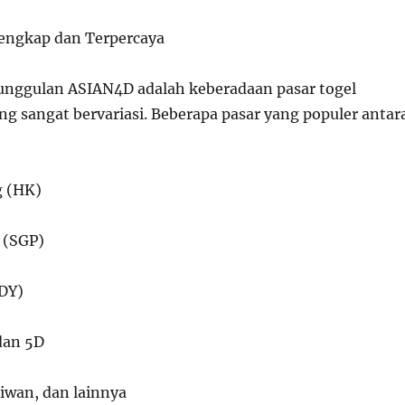
lengkap dan Terpercaya
r unggulan ASIAN4D adalah keberadaan pasar togel
ng sangat bervariasi. Beberapa pasar yang populer antar
 (HK)
 (SGP)
DY)
dan 5D
aiwan, dan lainnya