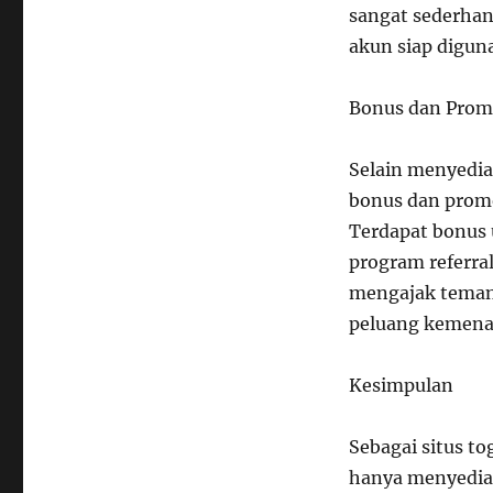
sangat sederha
akun siap digun
Bonus dan Prom
Selain menyedia
bonus dan prom
Terdapat bonus 
program referra
mengajak teman
peluang kemena
Kesimpulan
Sebagai situs t
hanya menyediak