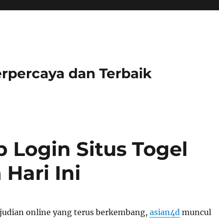
Terpercaya dan Terbaik
Login Situs Togel
Hari Ini
judian online yang terus berkembang,
asian4d
muncul