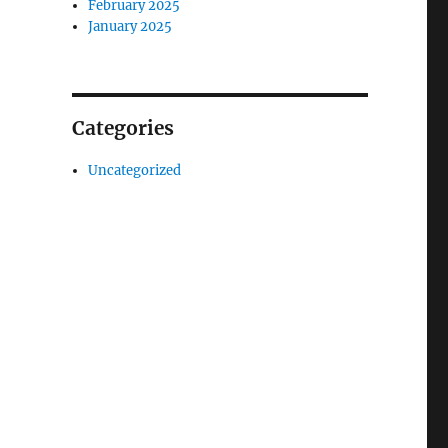
February 2025
January 2025
Categories
Uncategorized