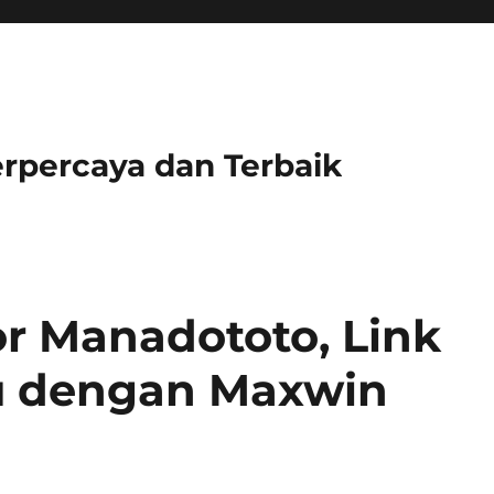
Terpercaya dan Terbaik
or Manadototo, Link
ru dengan Maxwin