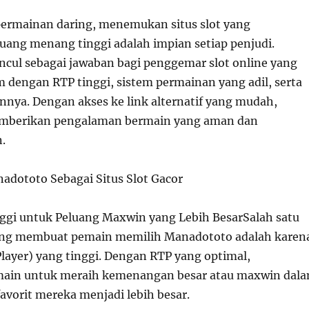
permainan daring, menemukan situs slot yang
ang menang tinggi adalah impian setiap penjudi.
cul sebagai jawaban bagi penggemar slot online yang
m dengan RTP tinggi, sistem permainan yang adil, serta
innya. Dengan akses ke link alternatif yang mudah,
berikan pengalaman bermain yang aman dan
.
dototo Sebagai Situs Slot Gacor
ggi untuk Peluang Maxwin yang Lebih BesarSalah satu
ang membuat pemain memilih Manadototo adalah karen
Player) yang tinggi. Dengan RTP yang optimal,
ain untuk meraih kemenangan besar atau maxwin dal
avorit mereka menjadi lebih besar.