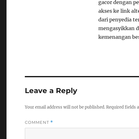
gacor dengan pe
akses ke link al
dari penyedia 
mengasyikkan d
kemenangan bes
Leave a Reply
Your email address will not be published.
Required fields
COMMENT
*