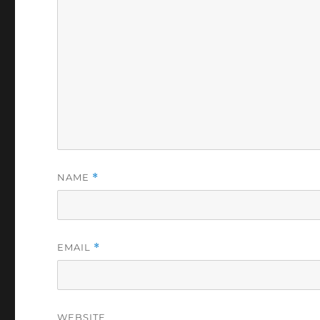
NAME
*
EMAIL
*
WEBSITE