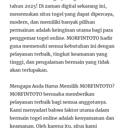
tahun 2025! Di zaman digital sekarang ini,
menemukan situs togel yang dapat dipercaya,
modern, dan memiliki banyak pilihan
permainan adalah keinginan utama bagi para
penggemar togel online. MORFINTOTO hadir
guna memenuhi semua kebutuhan ini dengan
pelayanan terbaik, tingkat keamanan yang
tinggi, dan pengalaman bermain yang tidak
akan terlupakan.
Mengapa Anda Harus Memilih MORFINTOTO?
MORFINTOTO berusaha memberikan
pelayanan terbaik bagi semua anggotanya.
Kami menyadari bahwa faktor utama dalam
bermain togel online adalah kenyamanan dan
keamanan. Oleh karena itu, situs kami