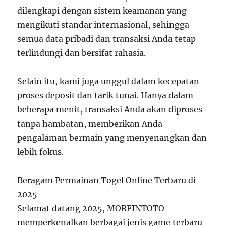
dilengkapi dengan sistem keamanan yang
mengikuti standar internasional, sehingga
semua data pribadi dan transaksi Anda tetap
terlindungi dan bersifat rahasia.
Selain itu, kami juga unggul dalam kecepatan
proses deposit dan tarik tunai. Hanya dalam
beberapa menit, transaksi Anda akan diproses
tanpa hambatan, memberikan Anda
pengalaman bermain yang menyenangkan dan
lebih fokus.
Beragam Permainan Togel Online Terbaru di
2025
Selamat datang 2025, MORFINTOTO
memperkenalkan berbagai jenis game terbaru