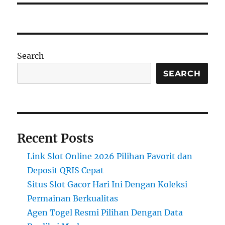
Search
SEARCH
Recent Posts
Link Slot Online 2026 Pilihan Favorit dan
Deposit QRIS Cepat
Situs Slot Gacor Hari Ini Dengan Koleksi
Permainan Berkualitas
Agen Togel Resmi Pilihan Dengan Data