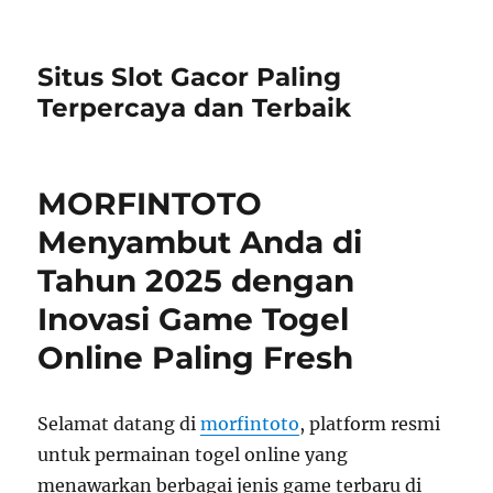
Situs Slot Gacor Paling
Terpercaya dan Terbaik
MORFINTOTO
Menyambut Anda di
Tahun 2025 dengan
Inovasi Game Togel
Online Paling Fresh
Selamat datang di
morfintoto
, platform resmi
untuk permainan togel online yang
menawarkan berbagai jenis game terbaru di