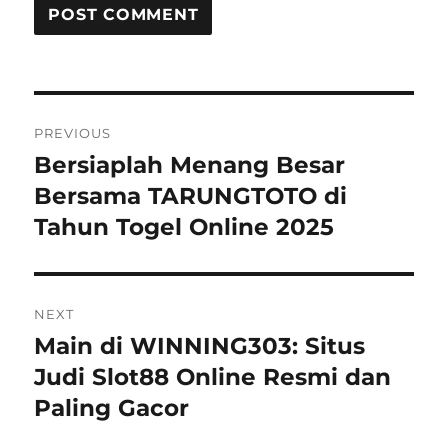
Post
PREVIOUS
navigation
Bersiaplah Menang Besar
Previous
post:
Bersama TARUNGTOTO di
Tahun Togel Online 2025
NEXT
Main di WINNING303: Situs
Next
post:
Judi Slot88 Online Resmi dan
Paling Gacor