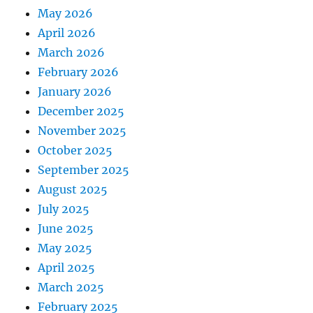
May 2026
April 2026
March 2026
February 2026
January 2026
December 2025
November 2025
October 2025
September 2025
August 2025
July 2025
June 2025
May 2025
April 2025
March 2025
February 2025