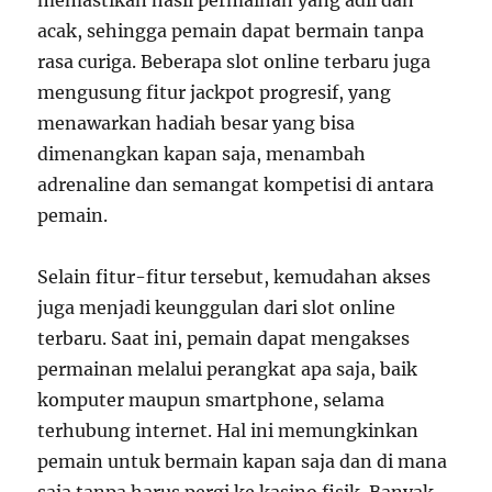
memastikan hasil permainan yang adil dan
acak, sehingga pemain dapat bermain tanpa
rasa curiga. Beberapa slot online terbaru juga
mengusung fitur jackpot progresif, yang
menawarkan hadiah besar yang bisa
dimenangkan kapan saja, menambah
adrenaline dan semangat kompetisi di antara
pemain.
Selain fitur-fitur tersebut, kemudahan akses
juga menjadi keunggulan dari slot online
terbaru. Saat ini, pemain dapat mengakses
permainan melalui perangkat apa saja, baik
komputer maupun smartphone, selama
terhubung internet. Hal ini memungkinkan
pemain untuk bermain kapan saja dan di mana