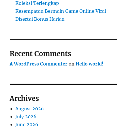
Koleksi Terlengkap
Kesempatan Bermain Game Online Viral
Disertai Bonus Harian
Recent Comments
A WordPress Commenter
on
Hello world!
Archives
August 2026
July 2026
June 2026