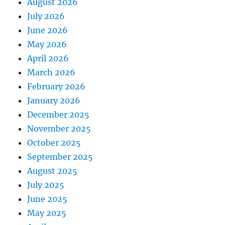
August 2026
July 2026
June 2026
May 2026
April 2026
March 2026
February 2026
January 2026
December 2025
November 2025
October 2025
September 2025
August 2025
July 2025
June 2025
May 2025