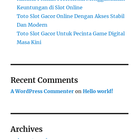
Keuntungan di Slot Online
Toto Slot Gacor Online Dengan Akses Stabil
Dan Modern
Toto Slot Gacor Untuk Pecinta Game Digital
Masa Kini
Recent Comments
A WordPress Commenter
on
Hello world!
Archives