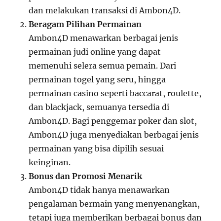
dan melakukan transaksi di Ambon4D.
Beragam Pilihan Permainan
Ambon4D menawarkan berbagai jenis
permainan judi online yang dapat
memenuhi selera semua pemain. Dari
permainan togel yang seru, hingga
permainan casino seperti baccarat, roulette,
dan blackjack, semuanya tersedia di
Ambon4D. Bagi penggemar poker dan slot,
Ambon4D juga menyediakan berbagai jenis
permainan yang bisa dipilih sesuai
keinginan.
Bonus dan Promosi Menarik
Ambon4D tidak hanya menawarkan
pengalaman bermain yang menyenangkan,
tetapi juga memberikan berbagai bonus dan