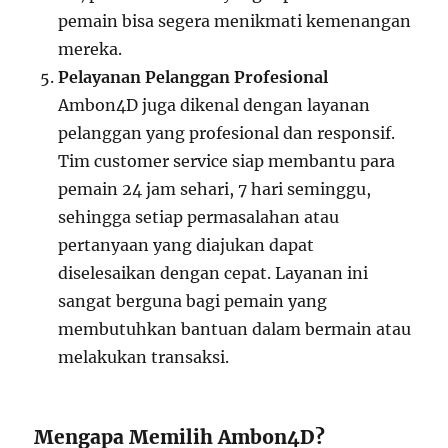
pemain bisa segera menikmati kemenangan
mereka.
Pelayanan Pelanggan Profesional
Ambon4D juga dikenal dengan layanan
pelanggan yang profesional dan responsif.
Tim customer service siap membantu para
pemain 24 jam sehari, 7 hari seminggu,
sehingga setiap permasalahan atau
pertanyaan yang diajukan dapat
diselesaikan dengan cepat. Layanan ini
sangat berguna bagi pemain yang
membutuhkan bantuan dalam bermain atau
melakukan transaksi.
Mengapa Memilih Ambon4D?