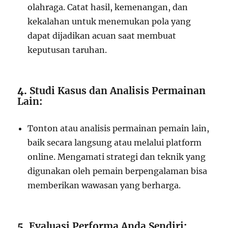
olahraga. Catat hasil, kemenangan, dan
kekalahan untuk menemukan pola yang
dapat dijadikan acuan saat membuat
keputusan taruhan.
4.
Studi Kasus dan Analisis Permainan
Lain
:
Tonton atau analisis permainan pemain lain,
baik secara langsung atau melalui platform
online. Mengamati strategi dan teknik yang
digunakan oleh pemain berpengalaman bisa
memberikan wawasan yang berharga.
5.
Evaluasi Performa Anda Sendiri
: