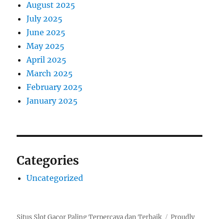
August 2025
July 2025
June 2025
May 2025
April 2025
March 2025
February 2025
January 2025
Categories
Uncategorized
Situs Slot Gacor Paling Terpercaya dan Terbaik
Proudly