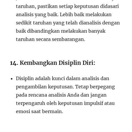
taruhan, pastikan setiap keputusan didasari
analisis yang baik. Lebih baik melakukan
sedikit taruhan yang telah dianalisis dengan
baik dibandingkan melakukan banyak
taruhan secara sembarangan.
14.
Kembangkan Disiplin Diri
:
Disiplin adalah kunci dalam analisis dan
pengambilan keputusan. Tetap berpegang
pada rencana analisis Anda dan jangan
terpengaruh oleh keputusan impulsif atau
emosi saat bermain.