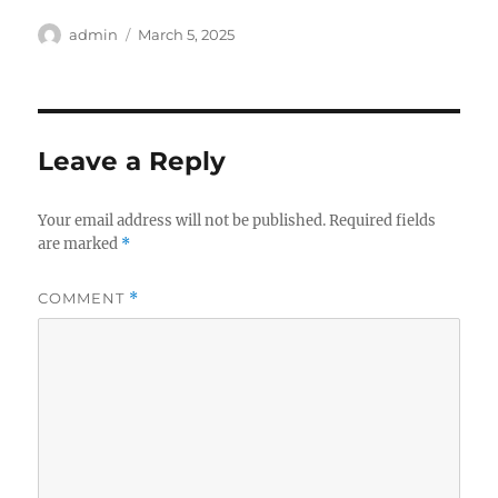
Author
Posted
admin
March 5, 2025
on
Leave a Reply
Your email address will not be published.
Required fields
are marked
*
COMMENT
*