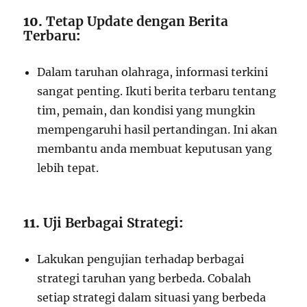
10.
Tetap Update dengan Berita
Terbaru
:
Dalam taruhan olahraga, informasi terkini
sangat penting. Ikuti berita terbaru tentang
tim, pemain, dan kondisi yang mungkin
mempengaruhi hasil pertandingan. Ini akan
membantu anda membuat keputusan yang
lebih tepat.
11.
Uji Berbagai Strategi
:
Lakukan pengujian terhadap berbagai
strategi taruhan yang berbeda. Cobalah
setiap strategi dalam situasi yang berbeda