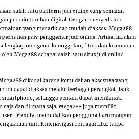
kan salah satu platform judi online yang semakin
ngan pemain taruhan digital. Dengan menyediakan
permainan yang menarik dan mudah diakses, Mega288
 perhatian para penggemar judi online. Artikel ini akan
a lengkap mengenai keunggulan, fitur, dan keamanan
oleh Mega288 sebagai salah satu situs judi online
Mega288 dikenal karena kemudahan aksesnya yang
orm ini dapat diakses melalui berbagai perangkat, baik
 smartphone, sehingga pemain dapat menikmati
 saja dan di mana saja. Mega288 juga memiliki
 user-friendly, memudahkan pengguna baru maupun
engalaman untuk menavigasi berbagai fitur tanpa