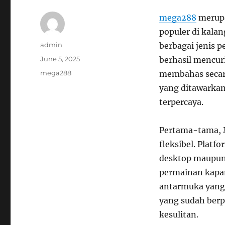
mega288
merupa
populer di kala
Author
admin
berbagai jenis 
Posted
June 5, 2025
berhasil mencuri
on
Tags
mega288
membahas secar
yang ditawarkan 
terpercaya.
Pertama-tama, 
fleksibel. Platf
desktop maupun
permainan kapan
antarmuka yang
yang sudah berp
kesulitan.