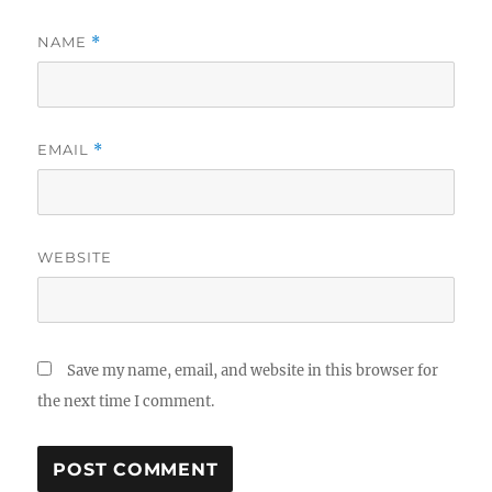
NAME
*
EMAIL
*
WEBSITE
Save my name, email, and website in this browser for
the next time I comment.