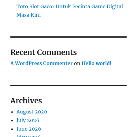
Toto Slot Gacor Untuk Pecinta Game Digital
Masa Kini
Recent Comments
A WordPress Commenter
on
Hello world!
Archives
August 2026
July 2026
June 2026