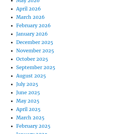
May 2026
April 2026
March 2026
February 2026
January 2026
December 2025
November 2025
October 2025
September 2025
August 2025
July 2025
June 2025
May 2025
April 2025
March 2025
February 2025