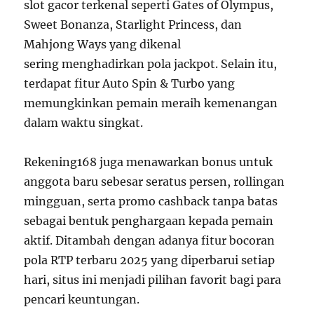
slot gacor terkenal seperti Gates of Olympus,
Sweet Bonanza, Starlight Princess, dan
Mahjong Ways yang dikenal
sering menghadirkan pola jackpot. Selain itu,
terdapat fitur Auto Spin & Turbo yang
memungkinkan pemain meraih kemenangan
dalam waktu singkat.
Rekening168 juga menawarkan bonus untuk
anggota baru sebesar seratus persen, rollingan
mingguan, serta promo cashback tanpa batas
sebagai bentuk penghargaan kepada pemain
aktif. Ditambah dengan adanya fitur bocoran
pola RTP terbaru 2025 yang diperbarui setiap
hari, situs ini menjadi pilihan favorit bagi para
pencari keuntungan.