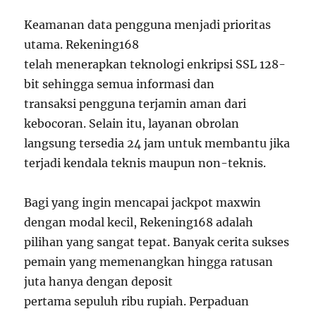
Keamanan data pengguna menjadi prioritas
utama. Rekening168
telah menerapkan teknologi enkripsi SSL 128-
bit sehingga semua informasi dan
transaksi pengguna terjamin aman dari
kebocoran. Selain itu, layanan obrolan
langsung tersedia 24 jam untuk membantu jika
terjadi kendala teknis maupun non-teknis.
Bagi yang ingin mencapai jackpot maxwin
dengan modal kecil, Rekening168 adalah
pilihan yang sangat tepat. Banyak cerita sukses
pemain yang memenangkan hingga ratusan
juta hanya dengan deposit
pertama sepuluh ribu rupiah. Perpaduan