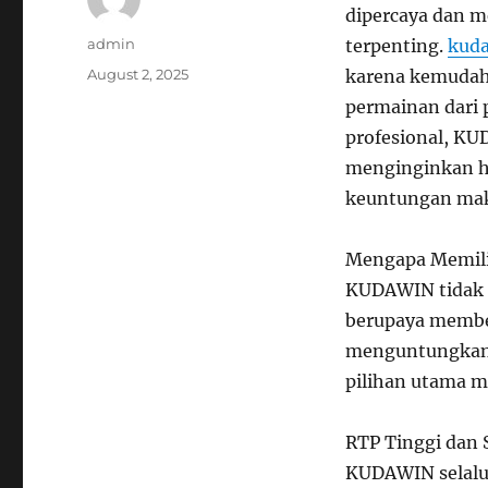
dipercaya dan 
Author
admin
terpenting.
kud
Posted
August 2, 2025
karena kemudah
on
permainan dari 
profesional, KU
menginginkan h
keuntungan mak
Mengapa Memil
KUDAWIN tidak h
berupaya membe
menguntungkan.
pilihan utama me
RTP Tinggi dan S
KUDAWIN selalu 