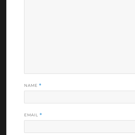
NAME
*
EMAIL
*