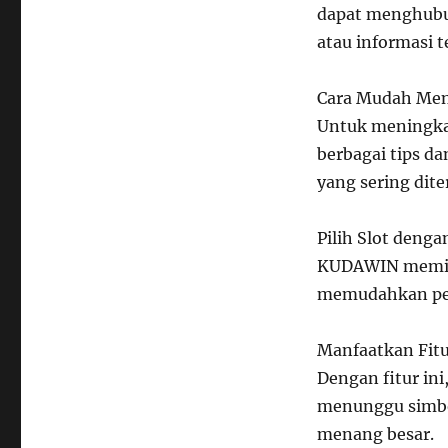
dapat menghubu
atau informasi t
Cara Mudah Me
Untuk meningk
berbagai tips da
yang sering dite
Pilih Slot denga
KUDAWIN memilik
memudahkan pem
Manfaatkan Fitu
Dengan fitur in
menunggu simbo
menang besar.