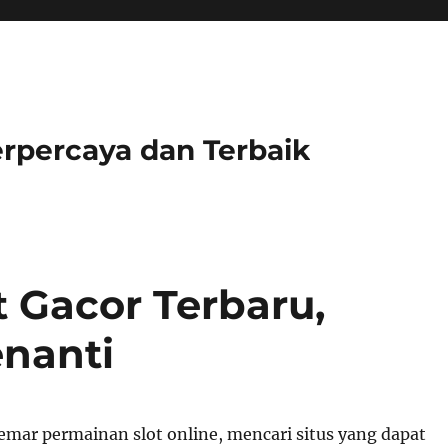
Terpercaya dan Terbaik
t Gacor Terbaru,
nanti
emar permainan slot online, mencari situs yang dapat