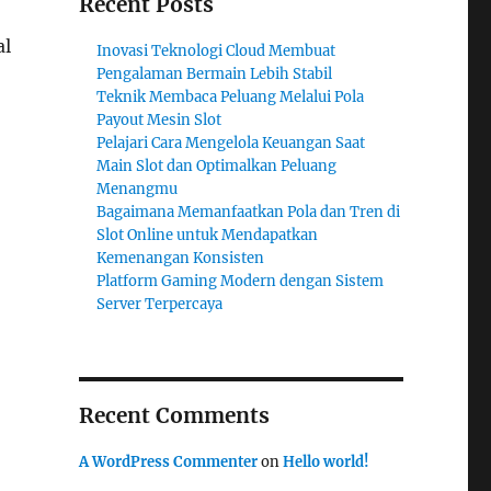
Recent Posts
al
Inovasi Teknologi Cloud Membuat
Pengalaman Bermain Lebih Stabil
Teknik Membaca Peluang Melalui Pola
Payout Mesin Slot
Pelajari Cara Mengelola Keuangan Saat
Main Slot dan Optimalkan Peluang
Menangmu
Bagaimana Memanfaatkan Pola dan Tren di
Slot Online untuk Mendapatkan
Kemenangan Konsisten
Platform Gaming Modern dengan Sistem
Server Terpercaya
Recent Comments
A WordPress Commenter
on
Hello world!