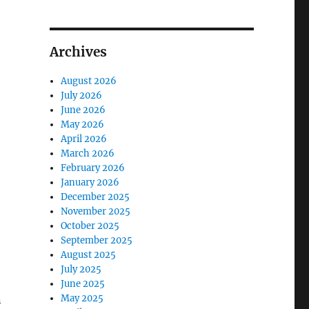
Archives
August 2026
July 2026
June 2026
May 2026
April 2026
March 2026
February 2026
January 2026
December 2025
November 2025
October 2025
September 2025
August 2025
July 2025
June 2025
n
May 2025