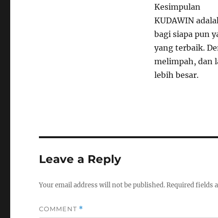
Kesimpulan
KUDAWIN adalah 
bagi siapa pun 
yang terbaik. D
melimpah, dan l
lebih besar.
Leave a Reply
Your email address will not be published.
Required fields
COMMENT
*