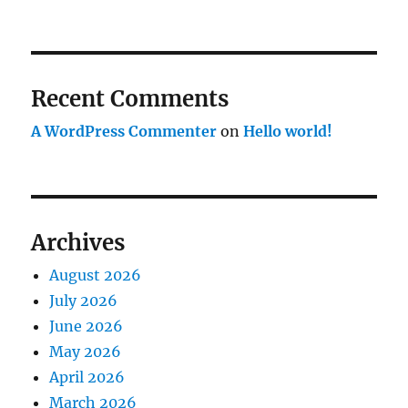
Recent Comments
A WordPress Commenter
on
Hello world!
Archives
August 2026
July 2026
June 2026
May 2026
April 2026
March 2026