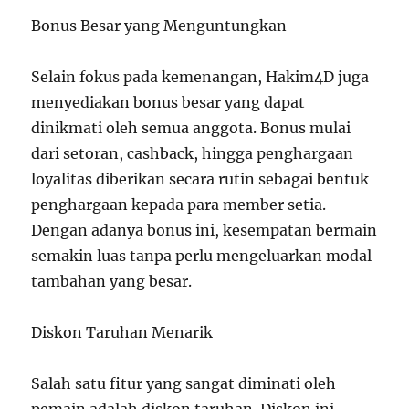
Bonus Besar yang Menguntungkan
Selain fokus pada kemenangan, Hakim4D juga
menyediakan bonus besar yang dapat
dinikmati oleh semua anggota. Bonus mulai
dari setoran, cashback, hingga penghargaan
loyalitas diberikan secara rutin sebagai bentuk
penghargaan kepada para member setia.
Dengan adanya bonus ini, kesempatan bermain
semakin luas tanpa perlu mengeluarkan modal
tambahan yang besar.
Diskon Taruhan Menarik
Salah satu fitur yang sangat diminati oleh