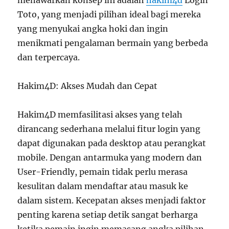
menawarkan konsep ini adalah
hakim4d
Login
Toto, yang menjadi pilihan ideal bagi mereka
yang menyukai angka hoki dan ingin
menikmati pengalaman bermain yang berbeda
dan terpercaya.
Hakim4D: Akses Mudah dan Cepat
Hakim4D memfasilitasi akses yang telah
dirancang sederhana melalui fitur login yang
dapat digunakan pada desktop atau perangkat
mobile. Dengan antarmuka yang modern dan
User-Friendly, pemain tidak perlu merasa
kesulitan dalam mendaftar atau masuk ke
dalam sistem. Kecepatan akses menjadi faktor
penting karena setiap detik sangat berharga