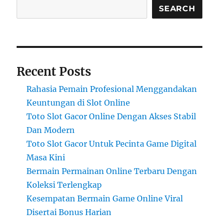
SEARCH
Recent Posts
Rahasia Pemain Profesional Menggandakan
Keuntungan di Slot Online
Toto Slot Gacor Online Dengan Akses Stabil
Dan Modern
Toto Slot Gacor Untuk Pecinta Game Digital
Masa Kini
Bermain Permainan Online Terbaru Dengan
Koleksi Terlengkap
Kesempatan Bermain Game Online Viral
Disertai Bonus Harian