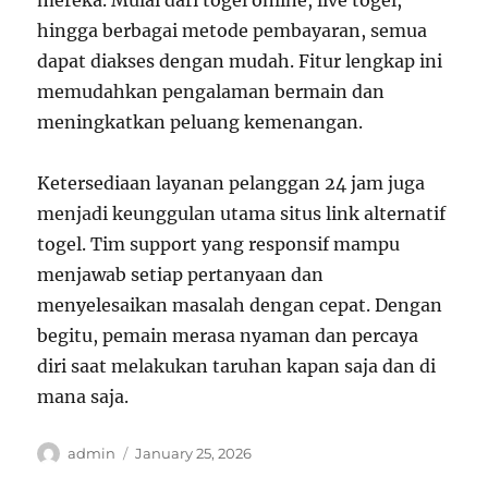
mereka. Mulai dari togel online, live togel,
hingga berbagai metode pembayaran, semua
dapat diakses dengan mudah. Fitur lengkap ini
memudahkan pengalaman bermain dan
meningkatkan peluang kemenangan.
Ketersediaan layanan pelanggan 24 jam juga
menjadi keunggulan utama situs link alternatif
togel. Tim support yang responsif mampu
menjawab setiap pertanyaan dan
menyelesaikan masalah dengan cepat. Dengan
begitu, pemain merasa nyaman dan percaya
diri saat melakukan taruhan kapan saja dan di
mana saja.
Author
Posted
admin
January 25, 2026
on