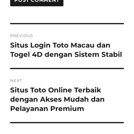
Post
PREVIOUS
navigation
Situs Login Toto Macau dan
Previous
post:
Togel 4D dengan Sistem Stabil
NEXT
Situs Toto Online Terbaik
Next
post:
dengan Akses Mudah dan
Pelayanan Premium