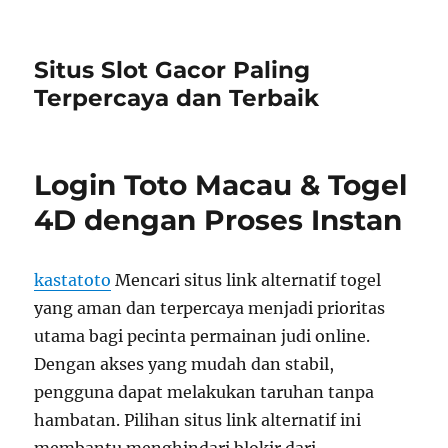
Situs Slot Gacor Paling
Terpercaya dan Terbaik
Login Toto Macau & Togel
4D dengan Proses Instan
kastatoto
Mencari situs link alternatif togel
yang aman dan terpercaya menjadi prioritas
utama bagi pecinta permainan judi online.
Dengan akses yang mudah dan stabil,
pengguna dapat melakukan taruhan tanpa
hambatan. Pilihan situs link alternatif ini