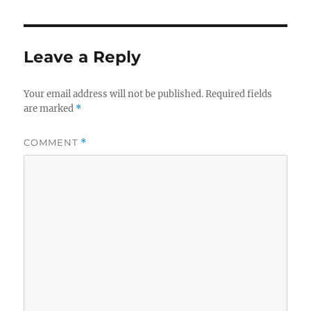
Leave a Reply
Your email address will not be published.
Required fields
are marked
*
COMMENT
*