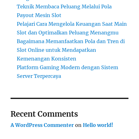
Teknik Membaca Peluang Melalui Pola
Payout Mesin Slot
Pelajari Cara Mengelola Keuangan Saat Main
Slot dan Optimalkan Peluang Menangmu
Bagaimana Memanfaatkan Pola dan Tren di
Slot Online untuk Mendapatkan
Kemenangan Konsisten
Platform Gaming Modern dengan Sistem
Server Terpercaya
Recent Comments
A WordPress Commenter
on
Hello world!