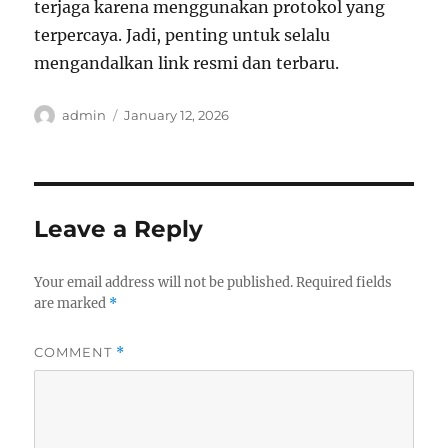
terjaga karena menggunakan protokol yang
terpercaya. Jadi, penting untuk selalu
mengandalkan link resmi dan terbaru.
Author
Posted
admin
January 12, 2026
on
Leave a Reply
Your email address will not be published.
Required fields
are marked
*
COMMENT
*