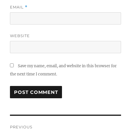
EMAIL
*
WEBSITE
Save my name, email, and website in this browser for
the next time I comment.
Post
PREVIOUS