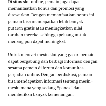
Di situs slot online, pemain juga dapat
memanfaatkan bonus dan promosi yang
ditawarkan. Dengan memanfaatkan bonus ini,
pemain bisa mendapatkan lebih banyak
putaran gratis atau meningkatkan nilai
taruhan mereka, sehingga peluang untuk
menang pun dapat meningkat.
Untuk mencari mesin slot yang gacor, pemain
dapat bergabung dan berbagi informasi dengan
sesama pemain di forum dan komunitas
perjudian online. Dengan berdiskusi, pemain
bisa mendapatkan informasi tentang mesin-
mesin mana yang sedang “panas” dan
memberikan banyak kemenangan.