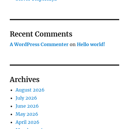
Recent Comments
A WordPress Commenter
on
Hello world!
Archives
August 2026
July 2026
June 2026
May 2026
April 2026