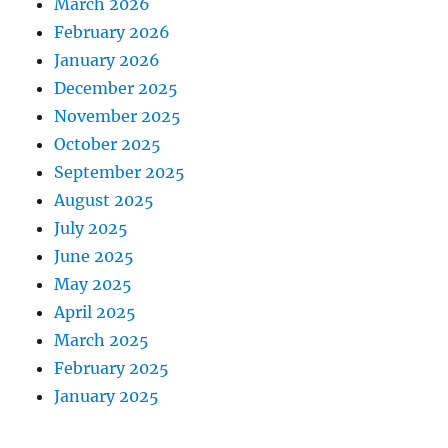
March 2026
February 2026
January 2026
December 2025
November 2025
October 2025
September 2025
August 2025
July 2025
June 2025
May 2025
April 2025
March 2025
February 2025
January 2025