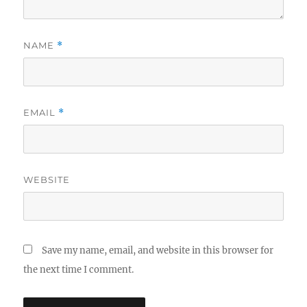
NAME
*
EMAIL
*
WEBSITE
Save my name, email, and website in this browser for
the next time I comment.