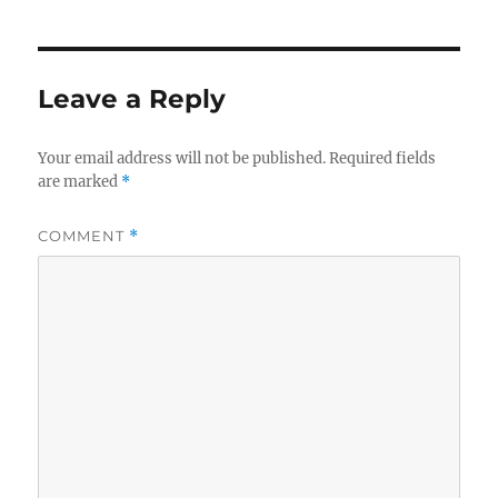
Leave a Reply
Your email address will not be published.
Required fields
are marked
*
COMMENT
*