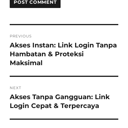
Post
PREVIOUS
navigation
Akses Instan: Link Login Tanpa
Previous
post:
Hambatan & Proteksi
Maksimal
NEXT
Akses Tanpa Gangguan: Link
Next
post:
Login Cepat & Terpercaya