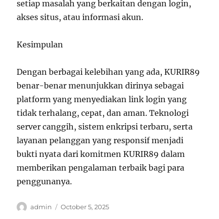
setiap masalah yang berkaitan dengan login,
akses situs, atau informasi akun.
Kesimpulan
Dengan berbagai kelebihan yang ada, KURIR89
benar-benar menunjukkan dirinya sebagai
platform yang menyediakan link login yang
tidak terhalang, cepat, dan aman. Teknologi
server canggih, sistem enkripsi terbaru, serta
layanan pelanggan yang responsif menjadi
bukti nyata dari komitmen KURIR89 dalam
memberikan pengalaman terbaik bagi para
penggunanya.
Author
Posted
admin
October 5, 2025
on