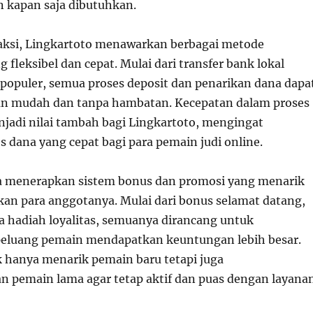
n kapan saja dibutuhkan.
aksi, Lingkartoto menawarkan berbagai metode
fleksibel dan cepat. Mulai dari transfer bank lokal
 populer, semua proses deposit dan penarikan dana dapa
an mudah dan tanpa hambatan. Kecepatan dalam proses
enjadi nilai tambah bagi Lingkartoto, mengingat
 dana yang cepat bagi para pemain judi online.
a menerapkan sistem bonus dan promosi yang menarik
n para anggotanya. Mulai dari bonus selamat datang,
a hadiah loyalitas, semuanya dirancang untuk
eluang pemain mendapatkan keuntungan lebih besar.
ak hanya menarik pemain baru tetapi juga
pemain lama agar tetap aktif dan puas dengan layana