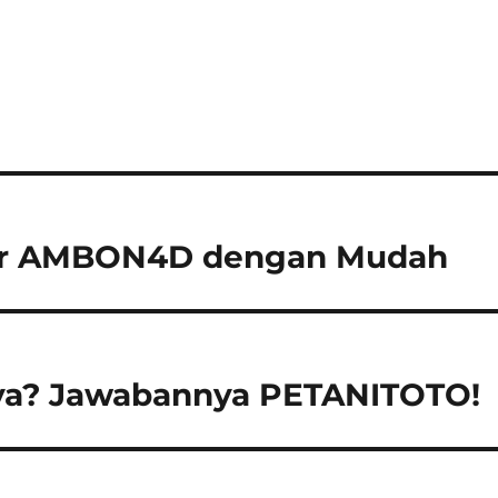
acor AMBON4D dengan Mudah
caya? Jawabannya PETANITOTO!