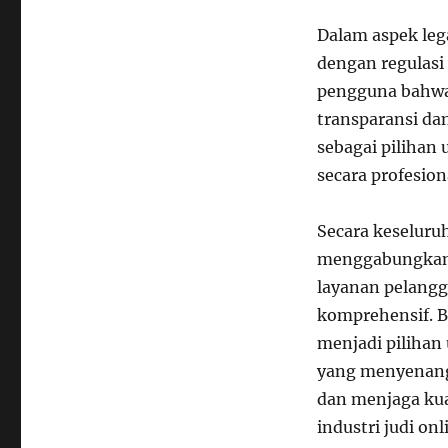
Dalam aspek lega
dengan regulasi
pengguna bahwa 
transparansi dan
sebagai pilihan
secara profesio
Secara keseluruh
menggabungkan 
layanan pelangg
komprehensif. B
menjadi pilihan
yang menyenang
dan menjaga kua
industri judi on