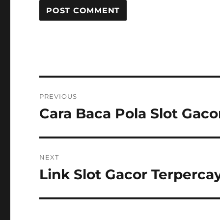
Post
PREVIOUS
navigation
Cara Baca Pola Slot G
Previous
post:
NEXT
Link Slot Gacor Terper
Next
post: