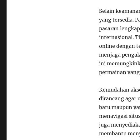
Selain keamanan
yang tersedia. 
pasaran lengkap
internasional. T
online dengan t
menjaga pengal
ini memungkink
permainan yang 
Kemudahan akses
dirancang agar 
baru maupun ya
menavigasi situ
juga menyediaka
membantu menye