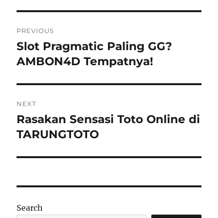
Post
PREVIOUS
navigation
Slot Pragmatic Paling GG?
Previous
post:
AMBON4D Tempatnya!
NEXT
Rasakan Sensasi Toto Online di
Next
post:
TARUNGTOTO
Search