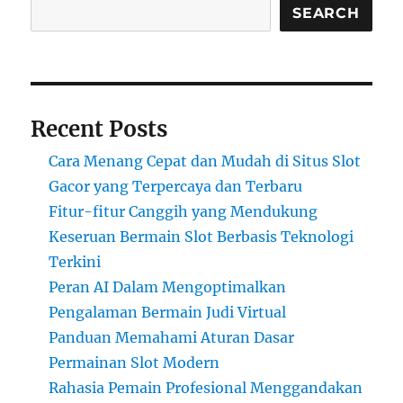
SEARCH
Recent Posts
Cara Menang Cepat dan Mudah di Situs Slot
Gacor yang Terpercaya dan Terbaru
Fitur-fitur Canggih yang Mendukung
Keseruan Bermain Slot Berbasis Teknologi
Terkini
Peran AI Dalam Mengoptimalkan
Pengalaman Bermain Judi Virtual
Panduan Memahami Aturan Dasar
Permainan Slot Modern
Rahasia Pemain Profesional Menggandakan