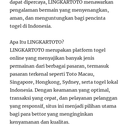
dapat dipercaya, LINGKARTOTO menawarkan
pengalaman bermain yang menyenangkan,
aman, dan menguntungkan bagi pencinta
togel di Indonesia.
Apa Itu LINGKARTOTO?
LINGKARTOTO merupakan platform togel
online yang menyajikan banyak jenis
permainan dari berbagai pasaran, termasuk
pasaran terkenal seperti Toto Macau,
Singapore, Hongkong, Sydney, serta togel lokal
Indonesia. Dengan keamanan yang optimal,
transaksi yang cepat, dan pelayanan pelanggan
yang responsif, situs ini menjadi pilihan utama
bagi para bettor yang menginginkan
kenyamanan dan kualitas.