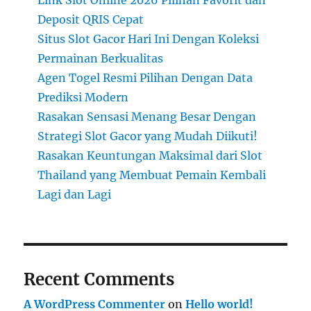
Link Slot Online 2026 Pilihan Favorit dan
Deposit QRIS Cepat
Situs Slot Gacor Hari Ini Dengan Koleksi
Permainan Berkualitas
Agen Togel Resmi Pilihan Dengan Data
Prediksi Modern
Rasakan Sensasi Menang Besar Dengan
Strategi Slot Gacor yang Mudah Diikuti!
Rasakan Keuntungan Maksimal dari Slot
Thailand yang Membuat Pemain Kembali
Lagi dan Lagi
Recent Comments
A WordPress Commenter
on
Hello world!