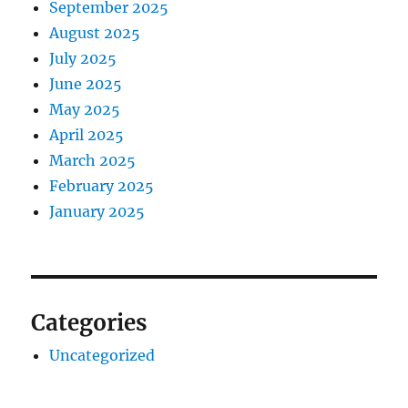
September 2025
August 2025
July 2025
June 2025
May 2025
April 2025
March 2025
February 2025
January 2025
Categories
Uncategorized