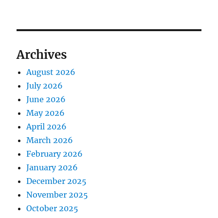
Archives
August 2026
July 2026
June 2026
May 2026
April 2026
March 2026
February 2026
January 2026
December 2025
November 2025
October 2025