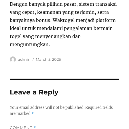
Dengan banyak pilihan pasar, sistem transaksi
yang cepat, keamanan yang terjamin, serta
banyaknya bonus, Waktogel menjadi platform
ideal untuk mendalami pengalaman bermain
togel yang menyenangkan dan
menguntungkan.
Author
Posted
admin
March 5, 2025
on
Leave a Reply
Your email address will not be published.
Required fields
are marked
*
COMMENT
*