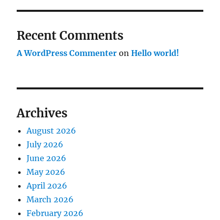
Recent Comments
A WordPress Commenter
on
Hello world!
Archives
August 2026
July 2026
June 2026
May 2026
April 2026
March 2026
February 2026