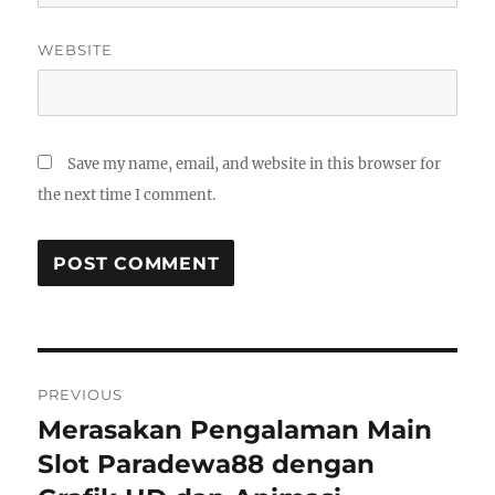
WEBSITE
Save my name, email, and website in this browser for
the next time I comment.
Post
PREVIOUS
navigation
Merasakan Pengalaman Main
Previous
post:
Slot Paradewa88 dengan