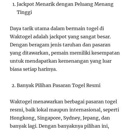
Jackpot Menarik dengan Peluang Menang
Tinggi
Daya tarik utama dalam bermain togel di
Waktogel adalah jackpot yang sangat besar.
Dengan beragam jenis taruhan dan pasaran
yang ditawarkan, pemain memiliki kesempatan
untuk mendapatkan kemenangan yang luar
biasa setiap harinya.
Banyak Pilihan Pasaran Togel Resmi
Waktogel menawarkan berbagai pasaran togel
resmi, baik lokal maupun internasional, seperti
Hongkong, Singapore, Sydney, Jepang, dan
banyak lagi. Dengan banyaknya pilihan ini,