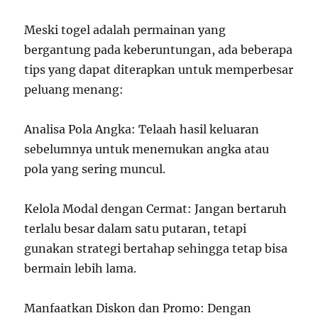
Meski togel adalah permainan yang
bergantung pada keberuntungan, ada beberapa
tips yang dapat diterapkan untuk memperbesar
peluang menang:
Analisa Pola Angka: Telaah hasil keluaran
sebelumnya untuk menemukan angka atau
pola yang sering muncul.
Kelola Modal dengan Cermat: Jangan bertaruh
terlalu besar dalam satu putaran, tetapi
gunakan strategi bertahap sehingga tetap bisa
bermain lebih lama.
Manfaatkan Diskon dan Promo: Dengan