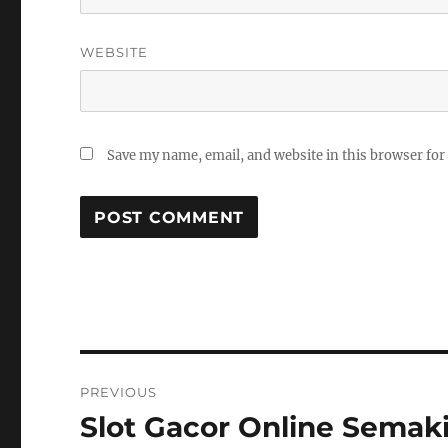
WEBSITE
Save my name, email, and website in this browser for
Post
PREVIOUS
navigation
Slot Gacor Online Semak
Previous