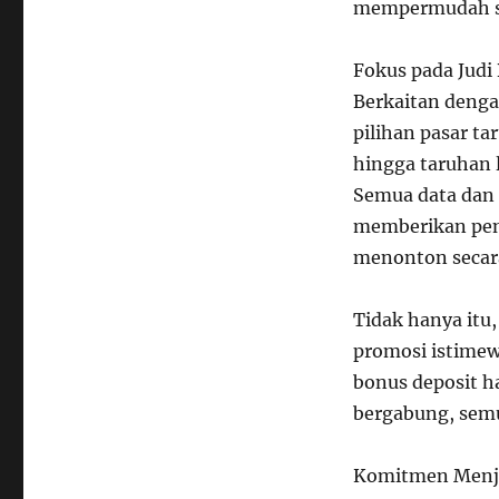
mempermudah se
Fokus pada Judi
Berkaitan deng
pilihan pasar ta
hingga taruhan 
Semua data dan s
memberikan pen
menonton secara
Tidak hanya itu
promosi istimew
bonus deposit h
bergabung, semua
Komitmen Menja