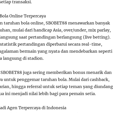
tiap transaksi.
 Bola Online Terpercaya
an taruhan bola online, SBOBET88 menawarkan banyak
ruhan, mulai dari handicap Asia, over/under, mix parlay,
langsung saat pertandingan berlangsung (live betting).
tatistik pertandingan diperbarui secara real-time,
galaman bermain yang nyata dan mendebarkan seperti
 langsung di stadion.
, SBOBET88 juga sering memberikan bonus menarik dan
a untuk penggemar taruhan bola. Mulai dari cashback,
arian, hingga referral untuk setiap teman yang diundang
 ini menjadi nilai lebih bagi para pemain setia.
di Agen Terpercaya di Indonesia