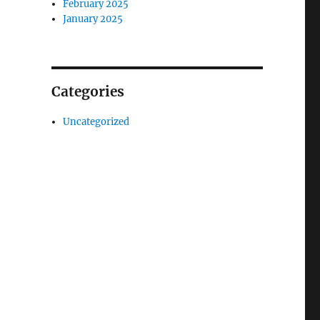
February 2025
January 2025
Categories
Uncategorized