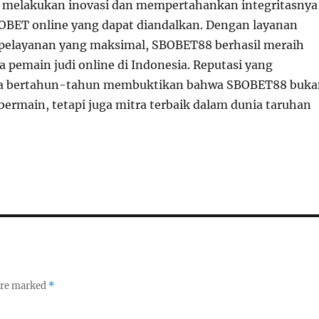
 melakukan inovasi dan mempertahankan integritasnya
OBET online yang dapat diandalkan. Dengan layanan
 pelayanan yang maksimal, SBOBET88 berhasil meraih
 pemain judi online di Indonesia. Reputasi yang
a bertahun-tahun membuktikan bahwa SBOBET88 buka
bermain, tetapi juga mitra terbaik dalam dunia taruhan
 are marked
*