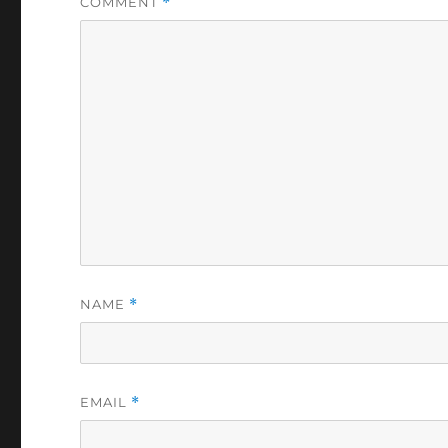
COMMENT
*
NAME
*
EMAIL
*