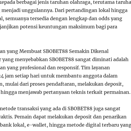
kepada berbagai jenis taruhan olahraga, terutama taruh
g menjadi unggulannya. Dari pertandingan lokal hingga
nal, semuanya tersedia dengan lengkap dan odds yang
janjikan potensi keuntungan maksimum bagi para
an yang Membuat SBOBET88 Semakin Dikenal
or yang menyebabkan SBOBET88 sangat diminati adalah
an yang profesional dan responsif. Tim layanan
24 jam setiap hari untuk membantu anggota dalam
n, mulai dari proses pendaftaran, melakukan deposit,
 hingga menjawab pertanyaan teknis terkait permainan.
 metode transaksi yang ada di SBOBET88 juga sangat
praktis. Pemain dapat melakukan deposit dan penarikan
 bank lokal, e-wallet, hingga metode digital terbaru yan