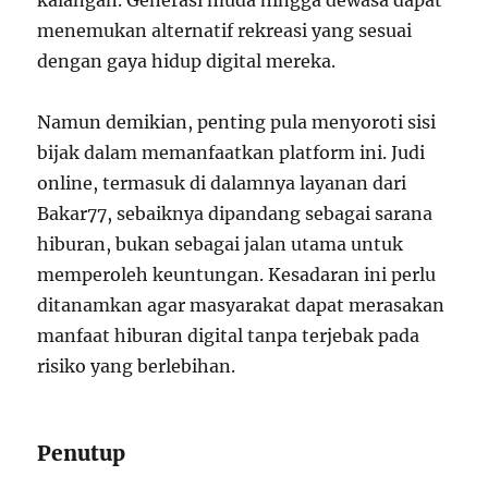
kalangan. Generasi muda hingga dewasa dapat
menemukan alternatif rekreasi yang sesuai
dengan gaya hidup digital mereka.
Namun demikian, penting pula menyoroti sisi
bijak dalam memanfaatkan platform ini. Judi
online, termasuk di dalamnya layanan dari
Bakar77, sebaiknya dipandang sebagai sarana
hiburan, bukan sebagai jalan utama untuk
memperoleh keuntungan. Kesadaran ini perlu
ditanamkan agar masyarakat dapat merasakan
manfaat hiburan digital tanpa terjebak pada
risiko yang berlebihan.
Penutup