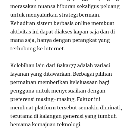
merasakan nuansa hiburan sekaligus peluang
untuk menyalurkan strategi bermain.
Kehadiran sistem berbasis online membuat
aktivitas ini dapat diakses kapan saja dan di
mana saja, hanya dengan perangkat yang
terhubung ke internet.
Kelebihan lain dari Bakar77 adalah variasi
layanan yang ditawarkan. Berbagai pilihan
permainan memberikan keleluasaan bagi
pengguna untuk menyesuaikan dengan
preferensi masing-masing. Faktor ini
membuat platform tersebut semakin diminati,
terutama di kalangan generasi yang tumbuh
bersama kemajuan teknologi.