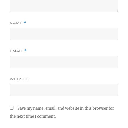
NAME
*
EMAIL
*
WEBSITE
Save my name, email, and website in this browser for
the next time I comment.