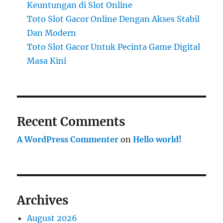
Keuntungan di Slot Online
Toto Slot Gacor Online Dengan Akses Stabil
Dan Modern
Toto Slot Gacor Untuk Pecinta Game Digital
Masa Kini
Recent Comments
A WordPress Commenter
on
Hello world!
Archives
August 2026