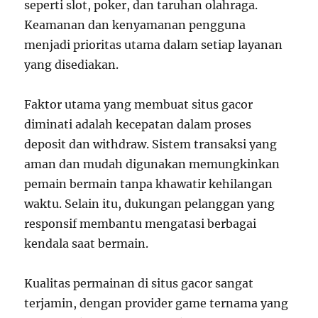
seperti slot, poker, dan taruhan olahraga.
Keamanan dan kenyamanan pengguna
menjadi prioritas utama dalam setiap layanan
yang disediakan.
Faktor utama yang membuat situs gacor
diminati adalah kecepatan dalam proses
deposit dan withdraw. Sistem transaksi yang
aman dan mudah digunakan memungkinkan
pemain bermain tanpa khawatir kehilangan
waktu. Selain itu, dukungan pelanggan yang
responsif membantu mengatasi berbagai
kendala saat bermain.
Kualitas permainan di situs gacor sangat
terjamin, dengan provider game ternama yang