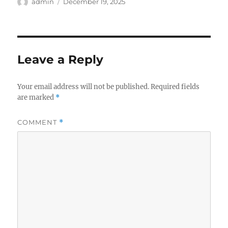
Author
Posted
admin
December 19, 2025
on
Leave a Reply
Your email address will not be published.
Required fields
are marked
*
COMMENT
*