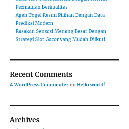
Permainan Berkualitas
Agen Togel Resmi Pilihan Dengan Data
Prediksi Modern
Rasakan Sensasi Menang Besar Dengan
Strategi Slot Gacor yang Mudah Diikuti!
Recent Comments
A WordPress Commenter
on
Hello world!
Archives