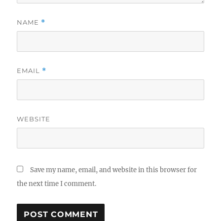
NAME
*
EMAIL
*
WEBSITE
Save my name, email, and website in this browser for
the next time I comment.