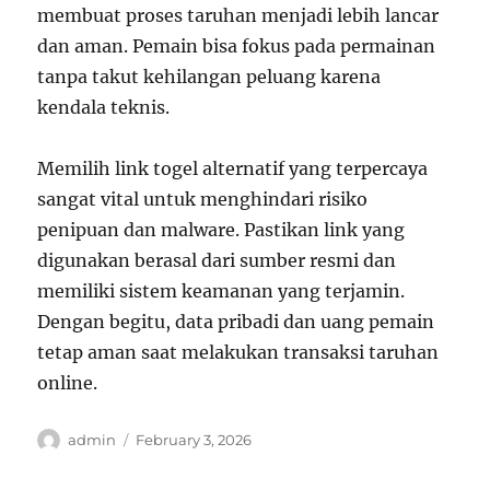
membuat proses taruhan menjadi lebih lancar
dan aman. Pemain bisa fokus pada permainan
tanpa takut kehilangan peluang karena
kendala teknis.
Memilih link togel alternatif yang terpercaya
sangat vital untuk menghindari risiko
penipuan dan malware. Pastikan link yang
digunakan berasal dari sumber resmi dan
memiliki sistem keamanan yang terjamin.
Dengan begitu, data pribadi dan uang pemain
tetap aman saat melakukan transaksi taruhan
online.
Author
Posted
admin
February 3, 2026
on