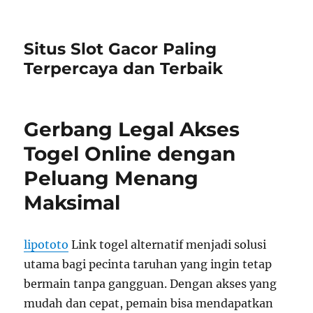
Situs Slot Gacor Paling
Terpercaya dan Terbaik
Gerbang Legal Akses
Togel Online dengan
Peluang Menang
Maksimal
lipototo
Link togel alternatif menjadi solusi
utama bagi pecinta taruhan yang ingin tetap
bermain tanpa gangguan. Dengan akses yang
mudah dan cepat, pemain bisa mendapatkan