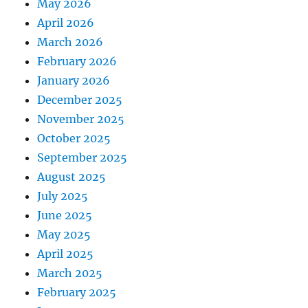
May 2026
April 2026
March 2026
February 2026
January 2026
December 2025
November 2025
October 2025
September 2025
August 2025
July 2025
June 2025
May 2025
April 2025
March 2025
February 2025