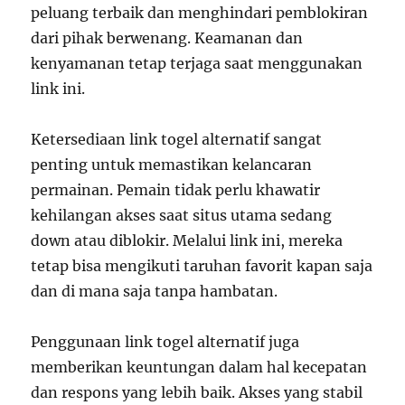
peluang terbaik dan menghindari pemblokiran
dari pihak berwenang. Keamanan dan
kenyamanan tetap terjaga saat menggunakan
link ini.
Ketersediaan link togel alternatif sangat
penting untuk memastikan kelancaran
permainan. Pemain tidak perlu khawatir
kehilangan akses saat situs utama sedang
down atau diblokir. Melalui link ini, mereka
tetap bisa mengikuti taruhan favorit kapan saja
dan di mana saja tanpa hambatan.
Penggunaan link togel alternatif juga
memberikan keuntungan dalam hal kecepatan
dan respons yang lebih baik. Akses yang stabil