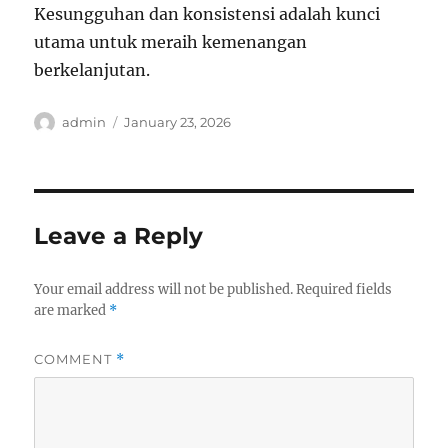
Kesungguhan dan konsistensi adalah kunci
utama untuk meraih kemenangan
berkelanjutan.
Author
Posted
admin
January 23, 2026
on
Leave a Reply
Your email address will not be published.
Required fields
are marked
*
COMMENT
*