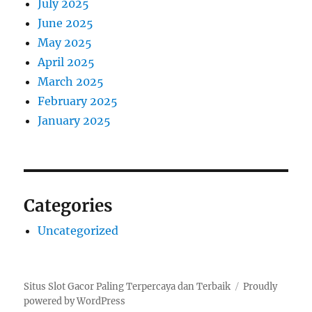
July 2025
June 2025
May 2025
April 2025
March 2025
February 2025
January 2025
Categories
Uncategorized
Situs Slot Gacor Paling Terpercaya dan Terbaik
Proudly
powered by WordPress