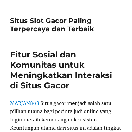
Situs Slot Gacor Paling
Terpercaya dan Terbaik
Fitur Sosial dan
Komunitas untuk
Meningkatkan Interaksi
di Situs Gacor
MARJAN898
Situs gacor menjadi salah satu
pilihan utama bagi pecinta judi online yang
ingin meraih kemenangan konsisten.
Keuntungan utama dari situs ini adalah tingkat