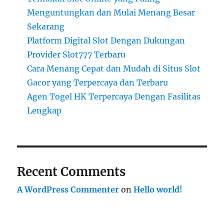
Menguntungkan dan Mulai Menang Besar
Sekarang
Platform Digital Slot Dengan Dukungan
Provider Slot777 Terbaru
Cara Menang Cepat dan Mudah di Situs Slot
Gacor yang Terpercaya dan Terbaru
Agen Togel HK Terpercaya Dengan Fasilitas
Lengkap
Recent Comments
A WordPress Commenter
on
Hello world!