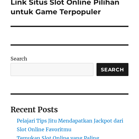
Link Situs Slot Online Pilihan
Next
post:
untuk Game Terpopuler
Search
SEARCH
Recent Posts
Pelajari Tips Jitu Mendapatkan Jackpot dari
Slot Online Favoritmu
Temukan Slot Online yang Paling