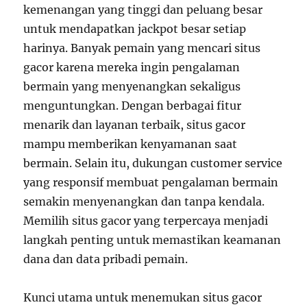
kemenangan yang tinggi dan peluang besar
untuk mendapatkan jackpot besar setiap
harinya. Banyak pemain yang mencari situs
gacor karena mereka ingin pengalaman
bermain yang menyenangkan sekaligus
menguntungkan. Dengan berbagai fitur
menarik dan layanan terbaik, situs gacor
mampu memberikan kenyamanan saat
bermain. Selain itu, dukungan customer service
yang responsif membuat pengalaman bermain
semakin menyenangkan dan tanpa kendala.
Memilih situs gacor yang terpercaya menjadi
langkah penting untuk memastikan keamanan
dana dan data pribadi pemain.
Kunci utama untuk menemukan situs gacor