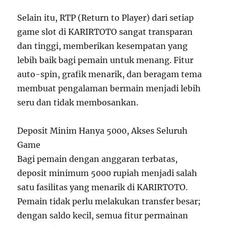
Selain itu, RTP (Return to Player) dari setiap
game slot di KARIRTOTO sangat transparan
dan tinggi, memberikan kesempatan yang
lebih baik bagi pemain untuk menang. Fitur
auto-spin, grafik menarik, dan beragam tema
membuat pengalaman bermain menjadi lebih
seru dan tidak membosankan.
Deposit Minim Hanya 5000, Akses Seluruh
Game
Bagi pemain dengan anggaran terbatas,
deposit minimum 5000 rupiah menjadi salah
satu fasilitas yang menarik di KARIRTOTO.
Pemain tidak perlu melakukan transfer besar;
dengan saldo kecil, semua fitur permainan