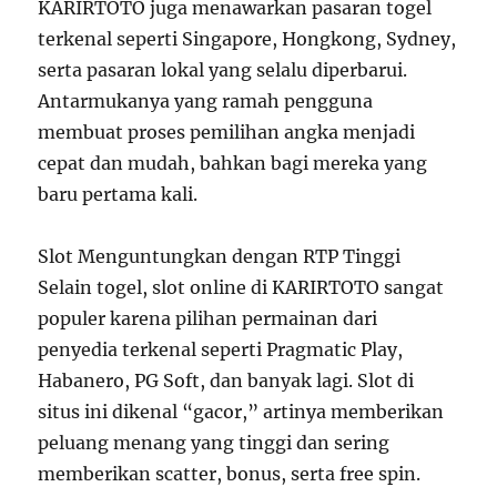
KARIRTOTO juga menawarkan pasaran togel
terkenal seperti Singapore, Hongkong, Sydney,
serta pasaran lokal yang selalu diperbarui.
Antarmukanya yang ramah pengguna
membuat proses pemilihan angka menjadi
cepat dan mudah, bahkan bagi mereka yang
baru pertama kali.
Slot Menguntungkan dengan RTP Tinggi
Selain togel, slot online di KARIRTOTO sangat
populer karena pilihan permainan dari
penyedia terkenal seperti Pragmatic Play,
Habanero, PG Soft, dan banyak lagi. Slot di
situs ini dikenal “gacor,” artinya memberikan
peluang menang yang tinggi dan sering
memberikan scatter, bonus, serta free spin.