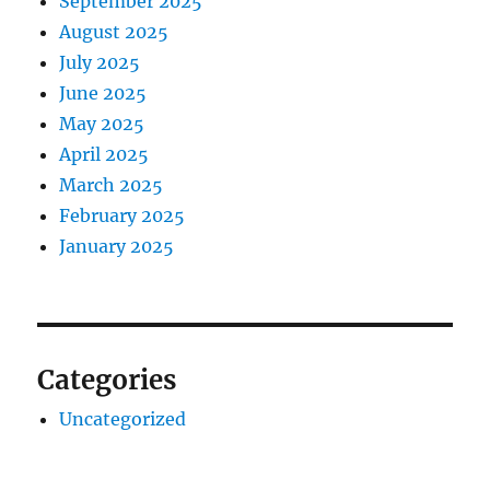
September 2025
August 2025
July 2025
June 2025
May 2025
April 2025
March 2025
February 2025
January 2025
Categories
Uncategorized