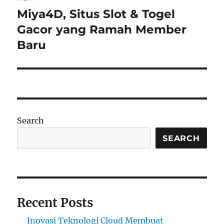
Miya4D, Situs Slot & Togel
Next
post:
Gacor yang Ramah Member
Baru
Search
SEARCH
Recent Posts
Inovasi Teknologi Cloud Membuat