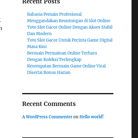
Recent Posts
Rahasia Pemain Profesional
g
Menggandakan Keuntungan di Slot Online
Toto Slot Gacor Online Dengan Akses Stabil
h
Dan Modern
Toto Slot Gacor Untuk Pecinta Game Digital
Masa Kini
Bermain Permainan Online Terbaru
Dengan Koleksi Terlengkap
Kesempatan Bermain Game Online Viral
Disertai Bonus Harian
Recent Comments
A WordPress Commenter
on
Hello world!