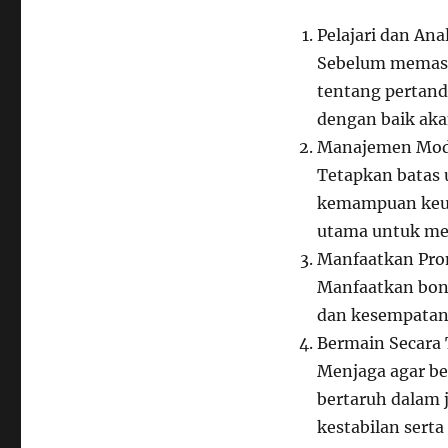
Pelajari dan Anal
Sebelum memasan
tentang pertan
dengan baik ak
Manajemen Mod
Tetapkan batas 
kemampuan keuan
utama untuk me
Manfaatkan Pro
Manfaatkan bon
dan kesempatan
Bermain Secara 
Menjaga agar be
bertaruh dalam 
kestabilan sert