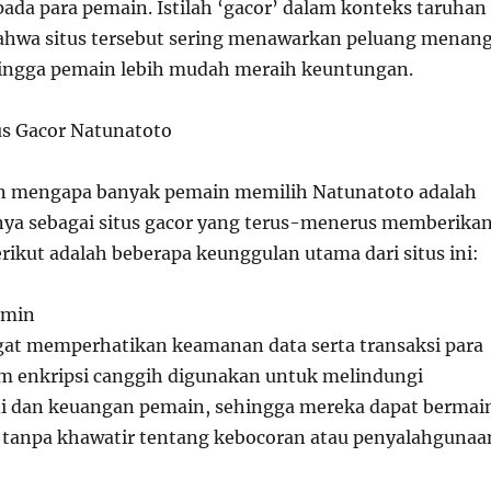
pada para pemain. Istilah ‘gacor’ dalam konteks taruhan
hwa situs tersebut sering menawarkan peluang menan
hingga pemain lebih mudah meraih keuntungan.
s Gacor Natunatoto
an mengapa banyak pemain memilih Natunatoto adalah
nya sebagai situs gacor yang terus-menerus memberika
ikut adalah beberapa keunggulan utama dari situs ini:
amin
at memperhatikan keamanan data serta transaksi para
m enkripsi canggih digunakan untuk melindungi
di dan keuangan pemain, sehingga mereka dapat bermai
tanpa khawatir tentang kebocoran atau penyalahgunaa