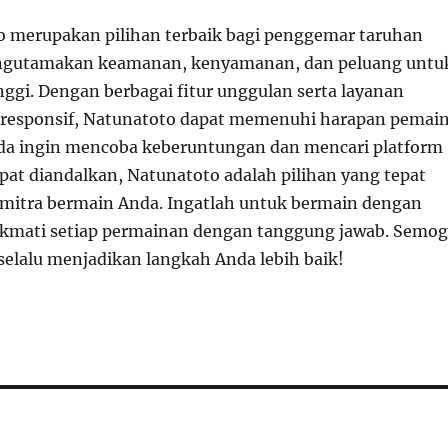
o merupakan pilihan terbaik bagi penggemar taruhan
ngutamakan keamanan, kenyamanan, dan peluang untu
ggi. Dengan berbagai fitur unggulan serta layanan
 responsif, Natunatoto dapat memenuhi harapan pemai
da ingin mencoba keberuntungan dan mencari platform
pat diandalkan, Natunatoto adalah pilihan yang tepat
 mitra bermain Anda. Ingatlah untuk bermain dengan
ikmati setiap permainan dengan tanggung jawab. Semo
elalu menjadikan langkah Anda lebih baik!