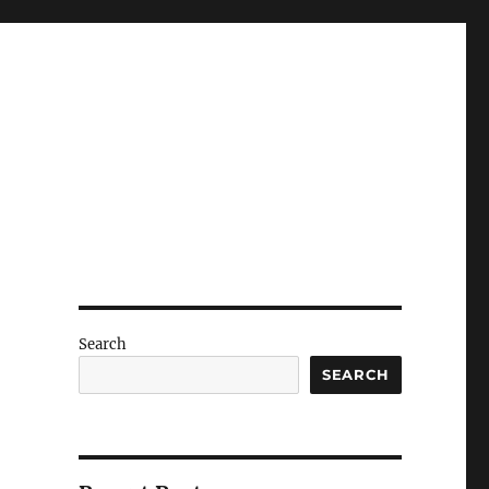
Search
SEARCH