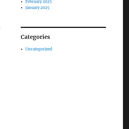
February 2025
January 2025
n
Categories
Uncategorized