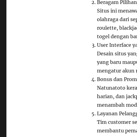
Beragam Piliha
Situs ini menaw
olahraga dari se
roulette, blackj
togel dengan ban
User Interface
Desain situs ya
yang baru maup
mengatur akun 
Bonus dan Prom
Natunatoto ker
harian, dan jac
menambah modal
Layanan Pelang
Tim customer ser
membantu pemain 