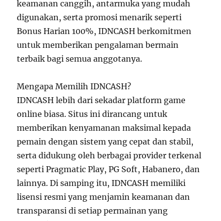
keamanan canggih, antarmuka yang mudah
digunakan, serta promosi menarik seperti
Bonus Harian 100%, IDNCASH berkomitmen
untuk memberikan pengalaman bermain
terbaik bagi semua anggotanya.
Mengapa Memilih IDNCASH?
IDNCASH lebih dari sekadar platform game
online biasa. Situs ini dirancang untuk
memberikan kenyamanan maksimal kepada
pemain dengan sistem yang cepat dan stabil,
serta didukung oleh berbagai provider terkenal
seperti Pragmatic Play, PG Soft, Habanero, dan
lainnya. Di samping itu, IDNCASH memiliki
lisensi resmi yang menjamin keamanan dan
transparansi di setiap permainan yang