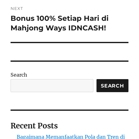
NEXT
Bonus 100% Setiap Hari di
Next
post:
Mahjong Ways IDNCASH!
Search
SEARCH
Recent Posts
Bagaimana Memanfaatkan Pola dan Tren di