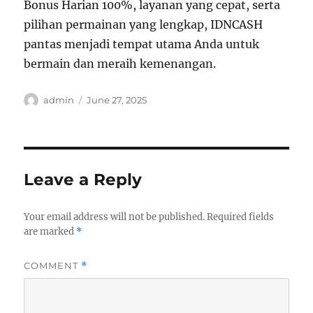
Bonus Harian 100%, layanan yang cepat, serta
pilihan permainan yang lengkap, IDNCASH
pantas menjadi tempat utama Anda untuk
bermain dan meraih kemenangan.
Author
Posted
admin
June 27, 2025
on
Leave a Reply
Your email address will not be published.
Required fields
are marked
*
COMMENT
*