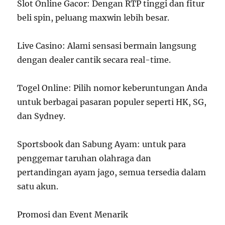
Slot Online Gacor: Dengan RTP tinggi dan fitur
beli spin, peluang maxwin lebih besar.
Live Casino: Alami sensasi bermain langsung
dengan dealer cantik secara real-time.
Togel Online: Pilih nomor keberuntungan Anda
untuk berbagai pasaran populer seperti HK, SG,
dan Sydney.
Sportsbook dan Sabung Ayam: untuk para
penggemar taruhan olahraga dan
pertandingan ayam jago, semua tersedia dalam
satu akun.
Promosi dan Event Menarik