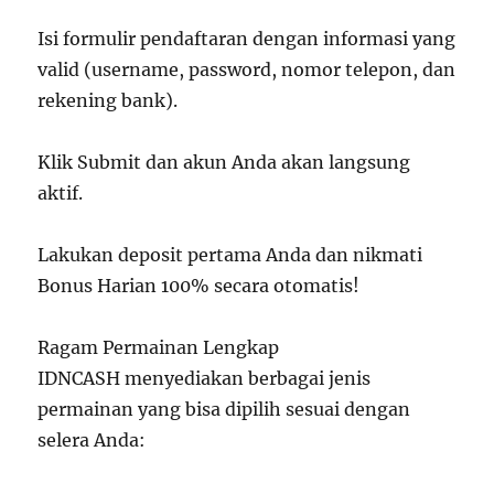
Isi formulir pendaftaran dengan informasi yang
valid (username, password, nomor telepon, dan
rekening bank).
Klik Submit dan akun Anda akan langsung
aktif.
Lakukan deposit pertama Anda dan nikmati
Bonus Harian 100% secara otomatis!
Ragam Permainan Lengkap
IDNCASH menyediakan berbagai jenis
permainan yang bisa dipilih sesuai dengan
selera Anda: