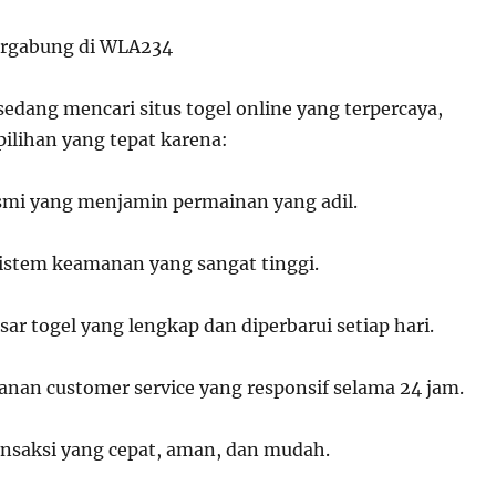
ergabung di WLA234
edang mencari situs togel online yang terpercaya,
ilihan yang tepat karena:
esmi yang menjamin permainan yang adil.
istem keamanan yang sangat tinggi.
r togel yang lengkap dan diperbarui setiap hari.
nan customer service yang responsif selama 24 jam.
nsaksi yang cepat, aman, dan mudah.