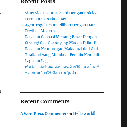
Recent Posts
l
Situs Slot Gacor Hari Ini Dengan Koleksi
Permainan Berkualitas
Agen Togel Resmi Pilihan Dengan Data
Prediksi Modern
Rasakan Sensasi Menang Besar Dengan
Strategi Slot Gacor yang Mudah Diikuti!
Rasakan Keuntungan Maksimal dari Slot
Thailand yang Membuat Pemain Kembali
Lagi dan Lagi
เพิ่มโอกาสสร้างผลตอบแทน ด้วยวิธีเล่น สล็อต ที่
หลายคนเลือกใช้เพื่อความคุ้มค่า
p
Recent Comments
A WordPress Commenter
on
Hello world!