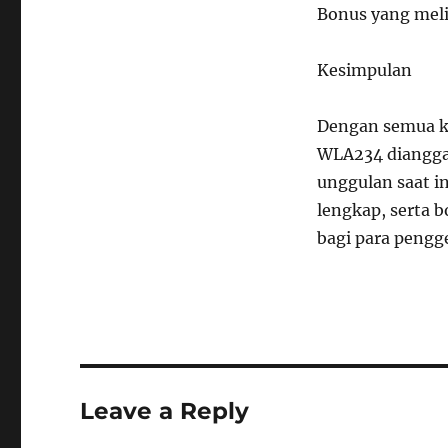
Bonus yang mel
Kesimpulan
Dengan semua ke
WLA234 dianggap
unggulan saat i
lengkap, serta b
bagi para pengge
Leave a Reply