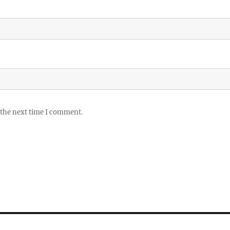
 the next time I comment.