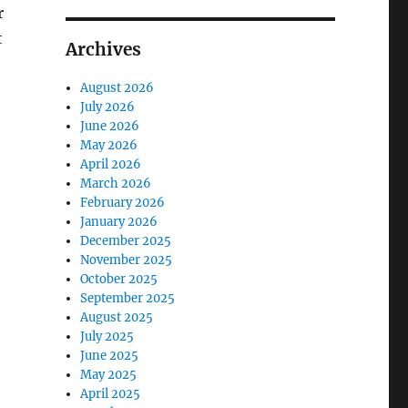
r
t
Archives
August 2026
July 2026
June 2026
May 2026
April 2026
March 2026
February 2026
January 2026
December 2025
November 2025
October 2025
September 2025
August 2025
July 2025
June 2025
May 2025
April 2025