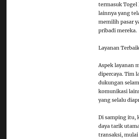
termasuk Togel 
lainnya yang tel
memilih pasar y
pribadi mereka.
Layanan Terbai
Aspek layanan 
dipercaya. Tim 
dukungan selama
komunikasi lain
yang selalu diap
Di samping itu,
daya tarik uta
transaksi, mulai