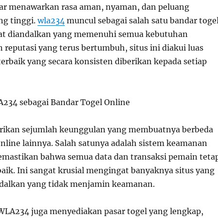
ar menawarkan rasa aman, nyaman, dan peluang
g tinggi.
wla234
muncul sebagai salah satu bandar toge
pat diandalkan yang memenuhi semua kebutuhan
 reputasi yang terus bertumbuh, situs ini diakui luas
erbaik yang secara konsisten diberikan kepada setiap
234 sebagai Bandar Togel Online
kan sejumlah keunggulan yang membuatnya berbeda
 online lainnya. Salah satunya adalah sistem keamanan
mastikan bahwa semua data dan transaksi pemain teta
aik. Ini sangat krusial mengingat banyaknya situs yang
ndalkan yang tidak menjamin keamanan.
 WLA234 juga menyediakan pasar togel yang lengkap,