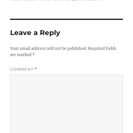
Leave a Reply
Your email address will not be published.
Required fields
are marked
*
COMMENT
*