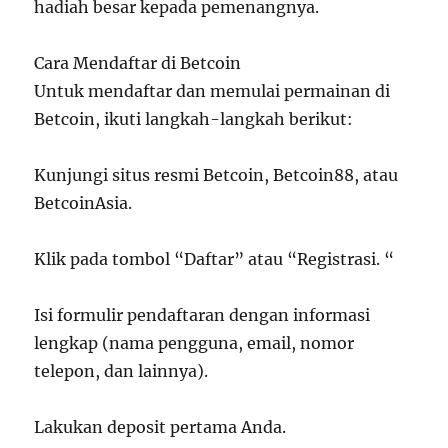
hadiah besar kepada pemenangnya.
Cara Mendaftar di Betcoin
Untuk mendaftar dan memulai permainan di
Betcoin, ikuti langkah-langkah berikut:
Kunjungi situs resmi Betcoin, Betcoin88, atau
BetcoinAsia.
Klik pada tombol “Daftar” atau “Registrasi. “
Isi formulir pendaftaran dengan informasi
lengkap (nama pengguna, email, nomor
telepon, dan lainnya).
Lakukan deposit pertama Anda.