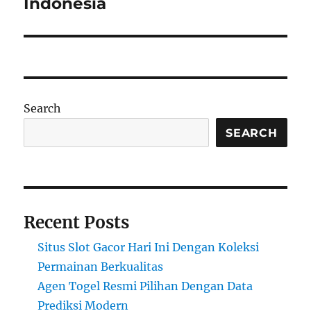
Indonesia
Search
SEARCH
Recent Posts
Situs Slot Gacor Hari Ini Dengan Koleksi
Permainan Berkualitas
Agen Togel Resmi Pilihan Dengan Data
Prediksi Modern