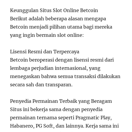
Keunggulan Situs Slot Online Betcoin
Berikut adalah beberapa alasan mengapa
Betcoin menjadi pilihan utama bagi mereka
yang ingin bermain slot online:
Lisensi Resmi dan Terpercaya
Betcoin beroperasi dengan lisensi resmi dari
lembaga perjudian internasional, yang
menegaskan bahwa semua transaksi dilakukan
secara sah dan transparan.
Penyedia Permainan Terbaik yang Beragam
Situs ini bekerja sama dengan penyedia
permainan ternama seperti Pragmatic Play,
Habanero, PG Soft, dan lainnya. Kerja sama ini