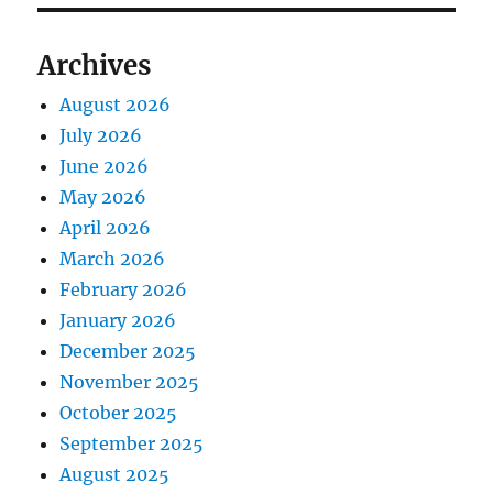
Archives
August 2026
July 2026
June 2026
May 2026
April 2026
March 2026
February 2026
January 2026
December 2025
November 2025
October 2025
September 2025
August 2025