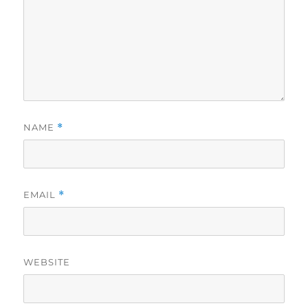
NAME
*
EMAIL
*
WEBSITE