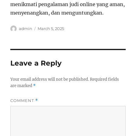
menikmati pengalaman judi online yang aman,
menyenangkan, dan menguntungkan.
Author
Posted
admin
March 5, 2025
on
Leave a Reply
Your email address will not be published.
Required fields
are marked
*
COMMENT
*