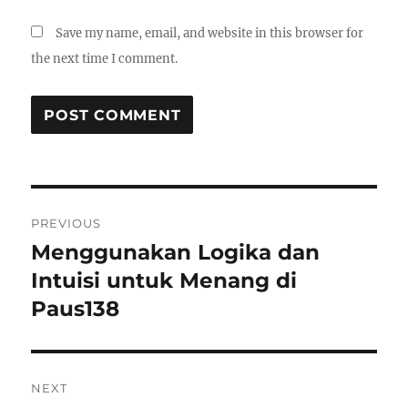
Save my name, email, and website in this browser for
the next time I comment.
Post
PREVIOUS
navigation
Menggunakan Logika dan
Previous
post:
Intuisi untuk Menang di
Paus138
NEXT