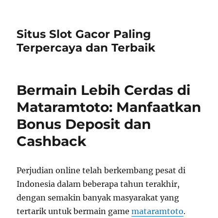
Situs Slot Gacor Paling
Terpercaya dan Terbaik
Bermain Lebih Cerdas di
Mataramtoto: Manfaatkan
Bonus Deposit dan
Cashback
Perjudian online telah berkembang pesat di
Indonesia dalam beberapa tahun terakhir,
dengan semakin banyak masyarakat yang
tertarik untuk bermain game
mataramtoto
.