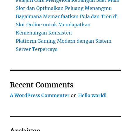
Pelajari Cara Mengelola Keuangan Saat Main
Slot dan Optimalkan Peluang Menangmu
Bagaimana Memanfaatkan Pola dan Tren di
Slot Online untuk Mendapatkan
Kemenangan Konsisten
Platform Gaming Modern dengan Sistem
Server Terpercaya
Recent Comments
A WordPress Commenter
on
Hello world!