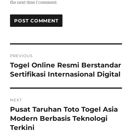
the next time I comment.
Post
PREVIOUS
navigation
Togel Online Resmi Berstandar
Previous
post:
Sertifikasi Internasional Digital
NEXT
Pusat Taruhan Toto Togel Asia
Next
post:
Modern Berbasis Teknologi
Terkini