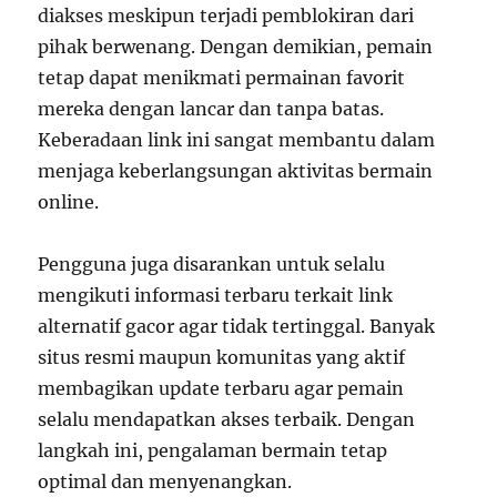
diakses meskipun terjadi pemblokiran dari
pihak berwenang. Dengan demikian, pemain
tetap dapat menikmati permainan favorit
mereka dengan lancar dan tanpa batas.
Keberadaan link ini sangat membantu dalam
menjaga keberlangsungan aktivitas bermain
online.
Pengguna juga disarankan untuk selalu
mengikuti informasi terbaru terkait link
alternatif gacor agar tidak tertinggal. Banyak
situs resmi maupun komunitas yang aktif
membagikan update terbaru agar pemain
selalu mendapatkan akses terbaik. Dengan
langkah ini, pengalaman bermain tetap
optimal dan menyenangkan.