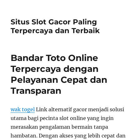
Situs Slot Gacor Paling
Terpercaya dan Terbaik
Bandar Toto Online
Terpercaya dengan
Pelayanan Cepat dan
Transparan
wak togel
Link alternatif gacor menjadi solusi
utama bagi pecinta slot online yang ingin
merasakan pengalaman bermain tanpa
hambatan. Dengan akses yang lebih cepat dan