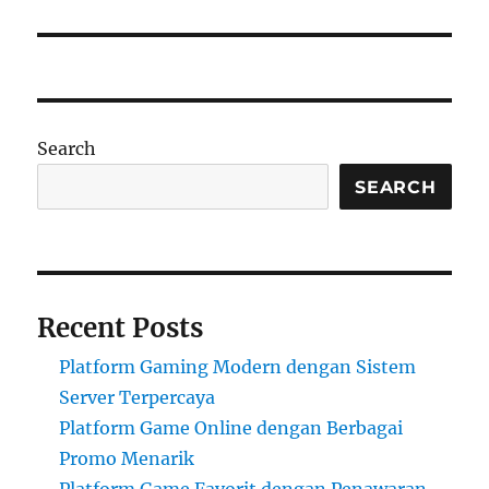
Search
SEARCH
Recent Posts
Platform Gaming Modern dengan Sistem
Server Terpercaya
Platform Game Online dengan Berbagai
Promo Menarik