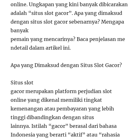
online. Ungkapan yang kini banyak dibicarakan
adalah “situs slot gacor”. Apa yang dimaksud
dengan situs slot gacor sebenarnya? Mengapa
banyak
pemain yang mencarinya? Baca penjelasan me
ndetail dalam artikel ini.
Apa yang Dimaksud dengan Situs Slot Gacor?
Situs slot
gacor merupakan platform perjudian slot
online yang dikenal memiliki tingkat
kemenangan atau pembayaran yang lebih
tinggi dibandingkan dengan situs
lainnya. Istilah “gacor” berasal dari bahasa
Indonesia yang berarti “aktif” atau “rahasia