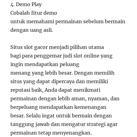
4. Demo Play
Cobalah fitur demo
untuk memahami permainan sebelum bermain
dengan uang asli.
Situs slot gacor menjadi pilihan utama
bagi para penggemar judi slot online yang
ingin mendapatkan peluang
menang yang lebih besar. Dengan memilih
situs yang dapat dipercaya dan memiliki
reputasi baik, Anda dapat menikmati
permainan dengan lebih aman, nyaman, dan
berpeluang mendapatkan kemenangan
besar. Selalu ingat untuk bermain dengan
tanggung jawab dan mengatur strategi agar
permainan tetap menyenangkan.