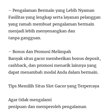
– Pengalaman Bermain yang Lebih Nyaman
Fasilitas yang lengkap serta layanan pelanggan
yang ramah membuat pengalaman bermain
menjadi lebih menyenangkan dan
tanpa gangguan.
– Bonus dan Promosi Melimpah
Banyak situs gacor memberikan bonus deposit,
cashback, dan promosi menarik lainnya yang
dapat menambah modal Anda dalam bermain.
Tips Memilih Situs Slot Gacor yang Terpercaya
Agar tidak mengalami
penipuan dan memperoleh pengalaman