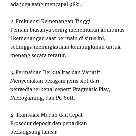
ada juga yang mencapai 98%.
2. Frekuensi Kemenangan Tinggi
Pemain biasanya sering menemukan kombinas
i kemenangan saat bermain di situs ini,
sehingga meningkatkan kemungkinan untuk
menang secara teratur.
3. Permainan Berkualitas dan Variatif
Menyediakan beragam jenis slot dari
penyedia terkenal seperti Pragmatic Play,
Microgaming, dan PG Soft.
4. Transaksi Mudah dan Cepat
Prosedur deposit dan penarikan
berlangsung lancar