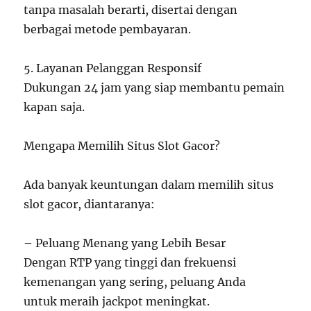
tanpa masalah berarti, disertai dengan
berbagai metode pembayaran.
5. Layanan Pelanggan Responsif
Dukungan 24 jam yang siap membantu pemain
kapan saja.
Mengapa Memilih Situs Slot Gacor?
Ada banyak keuntungan dalam memilih situs
slot gacor, diantaranya:
– Peluang Menang yang Lebih Besar
Dengan RTP yang tinggi dan frekuensi
kemenangan yang sering, peluang Anda
untuk meraih jackpot meningkat.