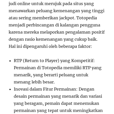
judi online untuk merujuk pada situs yang
menawarkan peluang kemenangan yang tinggi
atau sering memberikan jackpot. Totopedia
menjadi perbincangan di kalangan pengguna
karena mereka melaporkan pengalaman positif
dengan rasio kemenangan yang cukup baik.
Hal ini dipengaruhi oleh beberapa faktor:
RTP (Return to Player) yang Kompetitif:
Permainan di Totopedia memiliki RTP yang
menarik, yang berarti peluang untuk
menang lebih besar.
Inovasi dalam Fitur Permainan: Dengan
desain permainan yang menarik dan variasi
yang beragam, pemain dapat menemukan
permainan yang tepat untuk meningkatkan