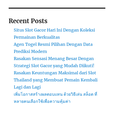
Recent Posts
Situs Slot Gacor Hari Ini Dengan Koleksi
Permainan Berkualitas
Agen Togel Resmi Pilihan Dengan Data
Prediksi Modern
Rasakan Sensasi Menang Besar Dengan
Strategi Slot Gacor yang Mudah Diikuti!
Rasakan Keuntungan Maksimal dari Slot
Thailand yang Membuat Pemain Kembali
Lagi dan Lagi
เพิ่มโอกาสสร้างผลตอบแทน ด้วยวิธีเล่น สล็อต ที่
หลายคนเลือกใช้เพื่อความคุ้มค่า