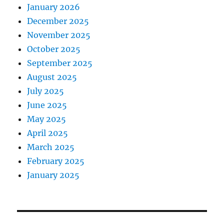
January 2026
December 2025
November 2025
October 2025
September 2025
August 2025
July 2025
June 2025
May 2025
April 2025
March 2025
February 2025
January 2025