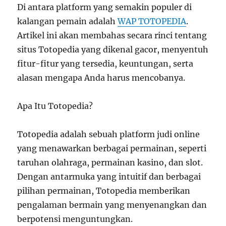
Di antara platform yang semakin populer di
kalangan pemain adalah
WAP TOTOPEDIA
.
Artikel ini akan membahas secara rinci tentang
situs Totopedia yang dikenal gacor, menyentuh
fitur-fitur yang tersedia, keuntungan, serta
alasan mengapa Anda harus mencobanya.
Apa Itu Totopedia?
Totopedia adalah sebuah platform judi online
yang menawarkan berbagai permainan, seperti
taruhan olahraga, permainan kasino, dan slot.
Dengan antarmuka yang intuitif dan berbagai
pilihan permainan, Totopedia memberikan
pengalaman bermain yang menyenangkan dan
berpotensi menguntungkan.