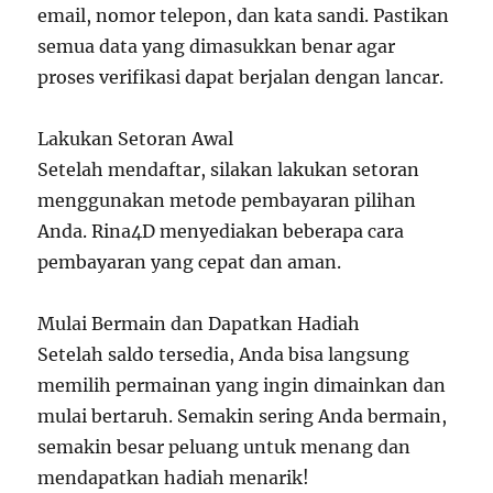
email, nomor telepon, dan kata sandi. Pastikan
semua data yang dimasukkan benar agar
proses verifikasi dapat berjalan dengan lancar.
Lakukan Setoran Awal
Setelah mendaftar, silakan lakukan setoran
menggunakan metode pembayaran pilihan
Anda. Rina4D menyediakan beberapa cara
pembayaran yang cepat dan aman.
Mulai Bermain dan Dapatkan Hadiah
Setelah saldo tersedia, Anda bisa langsung
memilih permainan yang ingin dimainkan dan
mulai bertaruh. Semakin sering Anda bermain,
semakin besar peluang untuk menang dan
mendapatkan hadiah menarik!