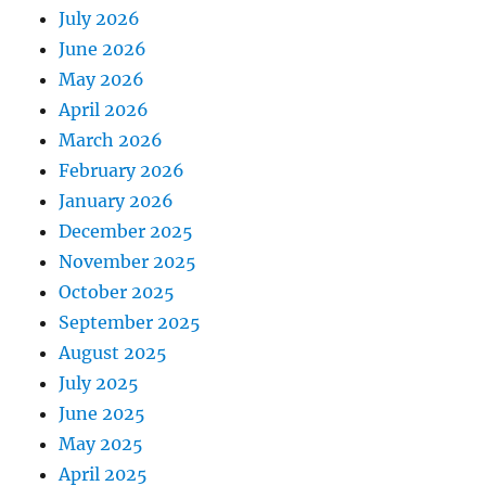
July 2026
June 2026
May 2026
April 2026
March 2026
February 2026
January 2026
December 2025
November 2025
October 2025
September 2025
August 2025
July 2025
June 2025
May 2025
April 2025