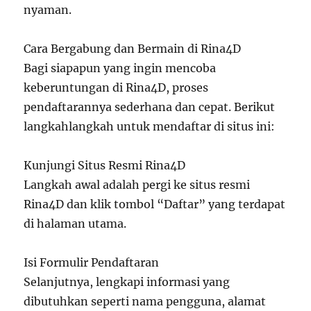
nyaman.
Cara Bergabung dan Bermain di Rina4D
Bagi siapapun yang ingin mencoba
keberuntungan di Rina4D, proses
pendaftarannya sederhana dan cepat. Berikut
langkahlangkah untuk mendaftar di situs ini:
Kunjungi Situs Resmi Rina4D
Langkah awal adalah pergi ke situs resmi
Rina4D dan klik tombol “Daftar” yang terdapat
di halaman utama.
Isi Formulir Pendaftaran
Selanjutnya, lengkapi informasi yang
dibutuhkan seperti nama pengguna, alamat