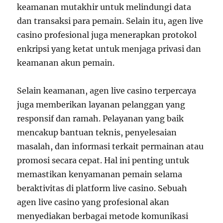
keamanan mutakhir untuk melindungi data
dan transaksi para pemain. Selain itu, agen live
casino profesional juga menerapkan protokol
enkripsi yang ketat untuk menjaga privasi dan
keamanan akun pemain.
Selain keamanan, agen live casino terpercaya
juga memberikan layanan pelanggan yang
responsif dan ramah. Pelayanan yang baik
mencakup bantuan teknis, penyelesaian
masalah, dan informasi terkait permainan atau
promosi secara cepat. Hal ini penting untuk
memastikan kenyamanan pemain selama
beraktivitas di platform live casino. Sebuah
agen live casino yang profesional akan
menyediakan berbagai metode komunikasi