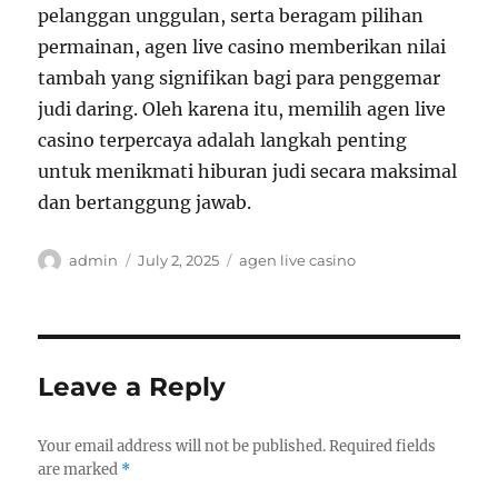
pelanggan unggulan, serta beragam pilihan
permainan, agen live casino memberikan nilai
tambah yang signifikan bagi para penggemar
judi daring. Oleh karena itu, memilih agen live
casino terpercaya adalah langkah penting
untuk menikmati hiburan judi secara maksimal
dan bertanggung jawab.
Author
Posted
Tags
admin
July 2, 2025
agen live casino
on
Leave a Reply
Your email address will not be published.
Required fields
are marked
*