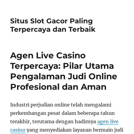
Situs Slot Gacor Paling
Terpercaya dan Terbaik
Agen Live Casino
Terpercaya: Pilar Utama
Pengalaman Judi Online
Profesional dan Aman
Industri perjudian online telah mengalami
perkembangan pesat dalam beberapa tahun
terakhir, terutama dengan hadirnya
agen live
casino
yang menyediakan layanan bermain judi