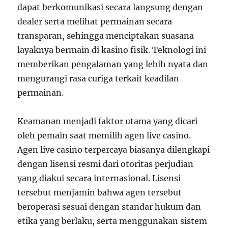
dapat berkomunikasi secara langsung dengan
dealer serta melihat permainan secara
transparan, sehingga menciptakan suasana
layaknya bermain di kasino fisik. Teknologi ini
memberikan pengalaman yang lebih nyata dan
mengurangi rasa curiga terkait keadilan
permainan.
Keamanan menjadi faktor utama yang dicari
oleh pemain saat memilih agen live casino.
Agen live casino terpercaya biasanya dilengkapi
dengan lisensi resmi dari otoritas perjudian
yang diakui secara internasional. Lisensi
tersebut menjamin bahwa agen tersebut
beroperasi sesuai dengan standar hukum dan
etika yang berlaku, serta menggunakan sistem