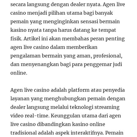
secara langsung dengan dealer nyata. Agen live
casino menjadi pilihan utama bagi banyak
pemain yang menginginkan sensasi bermain
kasino nyata tanpa harus datang ke tempat
fisik. Artikel ini akan membahas peran penting
agen live casino dalam memberikan
pengalaman bermain yang aman, profesional,
dan menyenangkan bagi para penggemar judi
online.
Agen live casino adalah platform atau penyedia
layanan yang menghubungkan pemain dengan
dealer langsung melalui teknologi streaming
video real-time. Keunggulan utama dari agen
live casino dibandingkan kasino online
tradisional adalah aspek interaktifnya. Pemain